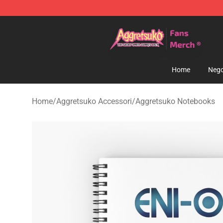
Aggretsuko Store - Official Aggretsuko Merchandise S
Home
Nego
Home
/
Aggretsuko Accessori
/
Aggretsuko Notebooks