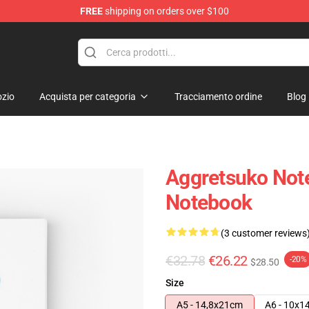
FREE
shipping on orders over $100
hop
zio
Acquista per categoria
Tracciamento ordine
Blog
Aggretsuko Note
Notebook
(3 customer reviews
€32.78
€26.22
-20%
$28.50
Size
A5 - 14,8x21cm
A6 - 10x1