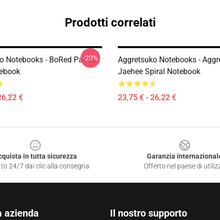
Prodotti correlati
-20%
o Notebooks - BoRed Panda
Aggretsuko Notebooks - Aggr
tebook
Jaehee Spiral Notebook
26,22 €
23,75 € - 26,22 €
cquista in tutta sicurezza
Garanzia internazional
to 24/7 dai clic alla consegna
Offerto nel paese di utiliz
a azienda
Il nostro supporto