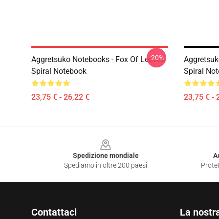
-20%
Aggretsuko Notebooks - Fox Of Leaves
Aggretsuk
Spiral Notebook
Spiral No
23,75 € - 26,22 €
23,75 € - 
Footer
Spedizione mondiale
A
Spediamo in oltre 200 paesi
Protet
Contattaci
La nostr