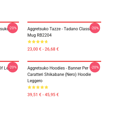
-20%
-20%
suko T-
Aggretsuko Tazze - Tadano Classic
Mug RB2204
23,00 € - 26,68 €
-20%
-20%
Of Leaves
Aggretsuko Hoodies - Banner Per
Caratteri Shikabane (nero) Hoodie
Leggero
39,51 € - 45,95 €