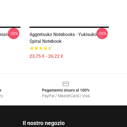
-20%
-20%
essivo
Aggretsuko Notebooks - Yukisuko
Spiral Notebook
23,75 € - 26,22 €
e
Pagamento sicuro al 100%
zo
PayPal / MasterCard / Visa
Il nostro negozio