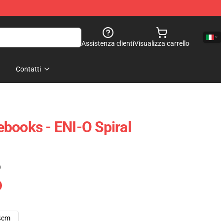
Assistenza clienti
Visualizza carrello
Contatti
books - ENI-O Spiral
)
4cm