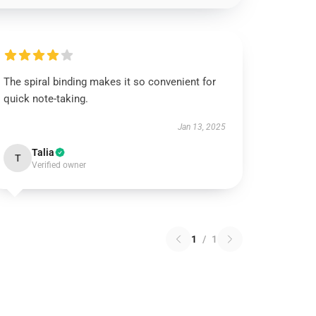
The spiral binding makes it so convenient for
quick note-taking.
Jan 13, 2025
Talia
T
Verified owner
1
/
1