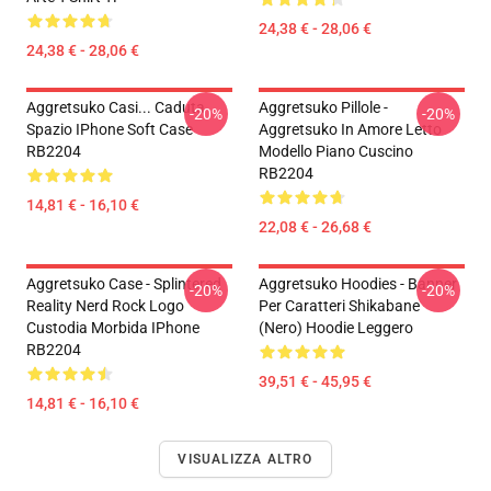
24,38 € - 28,06 €
24,38 € - 28,06 €
Aggretsuko Casi... Caduta
Aggretsuko Pillole -
-20%
-20%
Spazio IPhone Soft Case
Aggretsuko In Amore Letto
RB2204
Modello Piano Cuscino
RB2204
14,81 € - 16,10 €
22,08 € - 26,68 €
Aggretsuko Case - Splintered
Aggretsuko Hoodies - Banner
-20%
-20%
Reality Nerd Rock Logo
Per Caratteri Shikabane
Custodia Morbida IPhone
(nero) Hoodie Leggero
RB2204
39,51 € - 45,95 €
14,81 € - 16,10 €
VISUALIZZA ALTRO