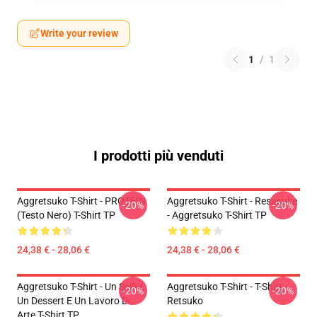
Write your review
1
/
1
I prodotti più venduti
Aggretsuko T-Shirt - PROTEIN
Aggretsuko T-Shirt - Resasuke
-20%
-20%
(testo Nero) T-Shirt TP
- Aggretsuko T-Shirt TP
24,38 € - 28,06 €
24,38 € - 28,06 €
Aggretsuko T-Shirt - Un Selfie,
Aggretsuko T-Shirt - T-Shirt
-20%
-20%
Un Dessert E Un Lavoro Di
Retsuko
Arte T-Shirt TP