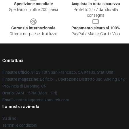
Spedizione mondiale
Acquista in tutta sicurezza
Spediamo in oltre 200 paesi
Protetto 24/7 dai clic alla
consegna
Garanzia internazionale
Pagamento sicuro al 100%
Offerto nel paese di utilizzo
PayPal / MasterCard / Visa
Contattaci
Il nostro ufficio
: 9123 10th San Francisco, CA 94103, Stati Uniti
Il nostro magazzino
: Edificio 1, Operazione Distretto Sud, Anqing City,
Provincia di Liaoning, CN
Orario
: 9AM – 5PM (Mon – Fri)
Email
: contattiaggretsukomerch.com
La nostra azienda
Su di noi
Termini e condizioni