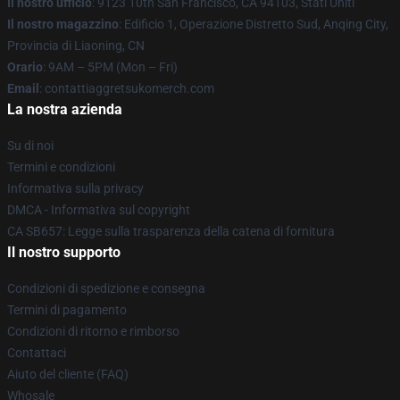
Il nostro ufficio
: 9123 10th San Francisco, CA 94103, Stati Uniti
Il nostro magazzino
: Edificio 1, Operazione Distretto Sud, Anqing City,
Provincia di Liaoning, CN
Orario
: 9AM – 5PM (Mon – Fri)
Email
: contattiaggretsukomerch.com
La nostra azienda
Su di noi
Termini e condizioni
Informativa sulla privacy
DMCA - Informativa sul copyright
CA SB657: Legge sulla trasparenza della catena di fornitura
Il nostro supporto
Condizioni di spedizione e consegna
Termini di pagamento
Condizioni di ritorno e rimborso
Contattaci
Aiuto del cliente (FAQ)
Whosale