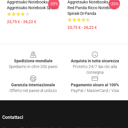
Aggretsuko Notebooks -
Aggretsuko Notebooks - Cute
-20%
-20%
Aggretsuko Notebook Spirale
Red Panda Ricco Notebook
Spirale Di Panda
23,75 € - 26,22 €
23,75 € - 26,22 €
Footer
Spedizione mondiale
Acquista in tutta sicurezza
Spediamo in oltre 200 paesi
Protetto 24/7 dai clic alla
consegna
Garanzia internazionale
Pagamento sicuro al 100%
Offerto nel paese di utilizzo
PayPal / MasterCard / Visa
Contattaci