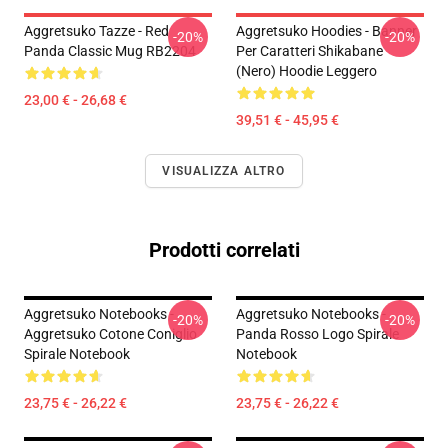
Aggretsuko Tazze - Red
Aggretsuko Hoodies - Banner
-20%
-20%
Panda Classic Mug RB2204
Per Caratteri Shikabane
(nero) Hoodie Leggero
23,00 € - 26,68 €
39,51 € - 45,95 €
VISUALIZZA ALTRO
Prodotti correlati
Aggretsuko Notebooks -
Aggretsuko Notebooks -
-20%
-20%
Aggretsuko Cotone Coniglio
Panda Rosso Logo Spirale
Spirale Notebook
Notebook
23,75 € - 26,22 €
23,75 € - 26,22 €