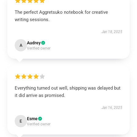
The perfect Aggretsuko notebook for creative
writing sessions.
Jan 18, 2025
Audrey
A
Verified owner
Everything turned out well, shipping was delayed but
it did arrive as promised.
Jan 16, 2025
Esme
E
Verified owner