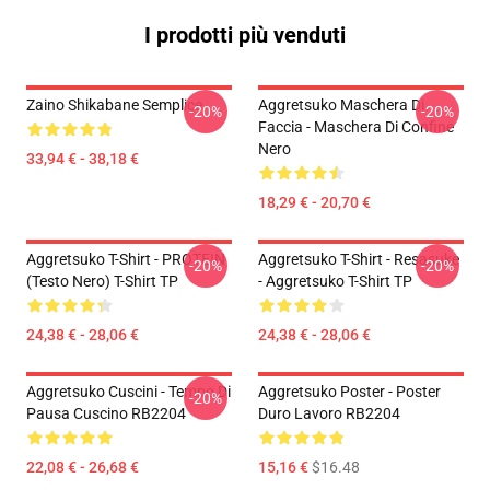
I prodotti più venduti
Zaino Shikabane Semplice
Aggretsuko Maschera Di
-20%
-20%
Faccia - Maschera Di Confine
Nero
33,94 € - 38,18 €
18,29 € - 20,70 €
Aggretsuko T-Shirt - PROTEIN
Aggretsuko T-Shirt - Resasuke
-20%
-20%
(testo Nero) T-Shirt TP
- Aggretsuko T-Shirt TP
24,38 € - 28,06 €
24,38 € - 28,06 €
Aggretsuko Cuscini - Tempo Di
Aggretsuko Poster - Poster
-20%
Pausa Cuscino RB2204
Duro Lavoro RB2204
22,08 € - 26,68 €
15,16 €
$16.48