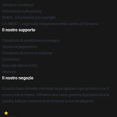
Termini e condizioni
Informativa sulla privacy
DMCA - Informativa sul copyright
CA SB657: Legge sulla trasparenza della catena di fornitura
Il nostro supporto
Condizioni di spedizione e consegna
Termini di pagamento
Condizioni di ritorno e rimborso
Contattaci
Aiuto del cliente (FAQ)
Whosale
Il nostro negozio
Il nostro team di livello mondiale ha progettato ogni prodotto con il
vostro stile in mente. Offriamo una vasta gamma di prodotti di alta
qualità, belli per assicurarsi di rimanere unico ed elegante.