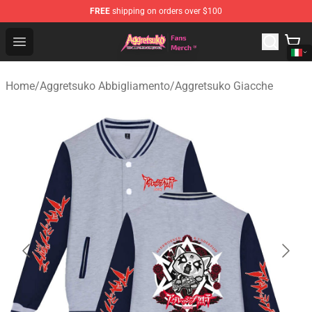
FREE
shipping on orders over $100
Aggretsuko Store - Official Aggretsuko Merchandise Sho
Open menu
Home
/
Aggretsuko Abbigliamento
/
Aggretsuko Giacche