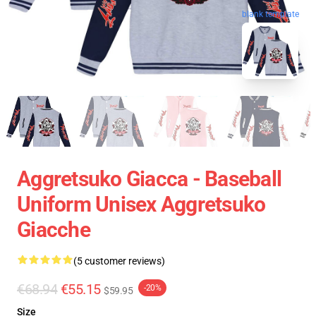
blank template
Aggretsuko Giacca - Baseball
Uniform Unisex Aggretsuko
Giacche
(5 customer reviews)
€68.94
€55.15
-20%
$59.95
Size