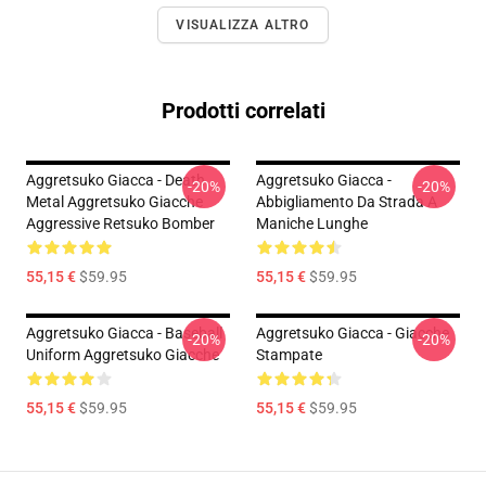
VISUALIZZA ALTRO
Prodotti correlati
Aggretsuko Giacca - Death
Aggretsuko Giacca -
-20%
-20%
Metal Aggretsuko Giacche
Abbigliamento Da Strada A
Aggressive Retsuko Bomber
Maniche Lunghe
55,15 €
$59.95
55,15 €
$59.95
Aggretsuko Giacca - Baseball
Aggretsuko Giacca - Giacche
-20%
-20%
Uniform Aggretsuko Giacche
Stampate
55,15 €
$59.95
55,15 €
$59.95
Footer