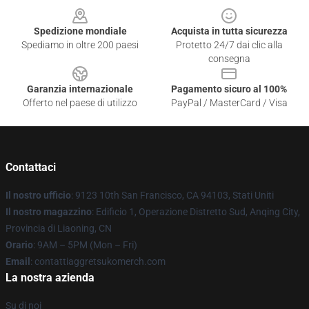
Spedizione mondiale
Acquista in tutta sicurezza
Spediamo in oltre 200 paesi
Protetto 24/7 dai clic alla
consegna
Garanzia internazionale
Pagamento sicuro al 100%
Offerto nel paese di utilizzo
PayPal / MasterCard / Visa
Contattaci
Il nostro ufficio
: 9123 10th San Francisco, CA 94103, Stati Uniti
Il nostro magazzino
: Edificio 1, Operazione Distretto Sud, Anqing City,
Provincia di Liaoning, CN
Orario
: 9AM – 5PM (Mon – Fri)
Email
: contattiaggretsukomerch.com
La nostra azienda
Su di noi