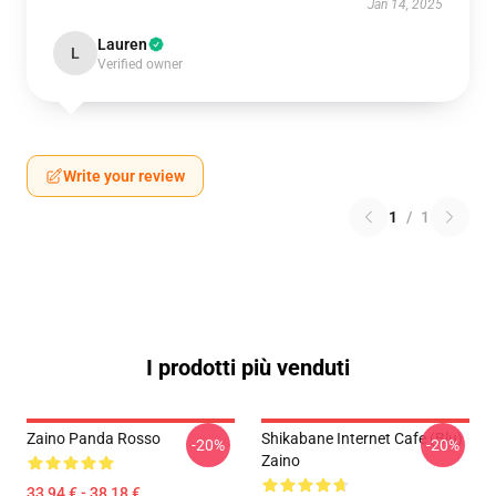
Jan 14, 2025
Lauren
L
Verified owner
Write your review
1
/
1
I prodotti più venduti
Zaino Panda Rosso
Shikabane Internet Cafe (blu)
-20%
-20%
Zaino
33,94 € - 38,18 €