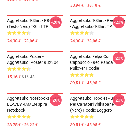
33,94 € - 38,18 €
Aggretsuko T-Shirt - PROTEIN
Aggretsuko T-Shirt - Resasuke
-20%
-20%
(testo Nero) T-Shirt TP
- Aggretsuko T-Shirt TP
24,38 € - 28,06 €
24,38 € - 28,06 €
Aggretsuko Poster -
Aggretsuko Felpa Con
-20%
Aggretsuko! Poster RB2204
Cappuccio - Red Panda
Pullover Hoodie
15,16 €
$16.48
39,51 € - 45,95 €
Aggretsuko Notebooks - FOX
Aggretsuko Hoodies - Banner
-20%
-20%
LEAVES RAMEN Spiral
Per Caratteri Shikabane
Notebook
(nero) Hoodie Leggero
23,75 € - 26,22 €
39,51 € - 45,95 €