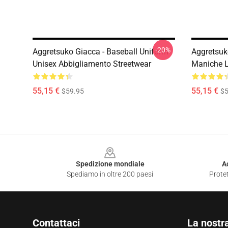
-20%
Aggretsuko Giacca - Baseball Uniform
Aggretsuk
Unisex Abbigliamento Streetwear
Maniche 
55,15 €
55,15 €
$59.95
$5
Footer
Spedizione mondiale
A
Spediamo in oltre 200 paesi
Protet
Contattaci
La nostr