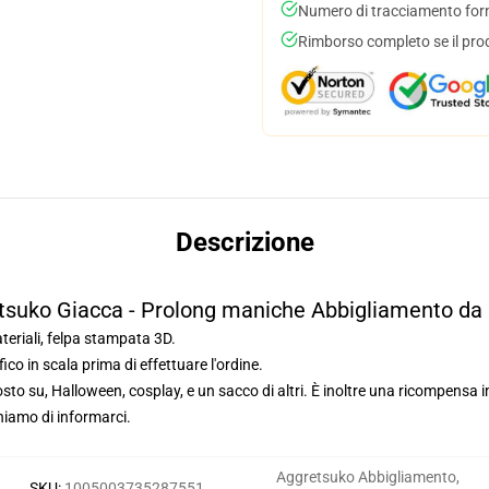
Numero di tracciamento forni
Rimborso completo se il pro
Descrizione
tsuko Giacca - Prolong maniche Abbigliamento da 
ateriali, felpa stampata 3D.
ico in scala prima di effettuare l'ordine.
to su, Halloween, cosplay, e un sacco di altri. È inoltre una ricompensa inc
ghiamo di informarci.
Aggretsuko Abbigliamento
,
SKU
:
1005003735287551