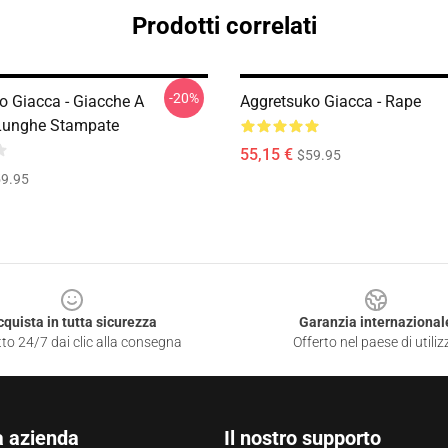
Prodotti correlati
-20%
o Giacca - Giacche A
Aggretsuko Giacca - Rape
Lunghe Stampate
55,15 €
$59.95
9.95
cquista in tutta sicurezza
Garanzia internazional
to 24/7 dai clic alla consegna
Offerto nel paese di utiliz
a azienda
Il nostro supporto