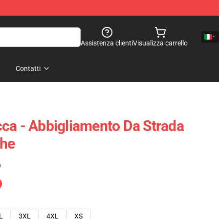
Assistenza clienti
Visualizza carrello
Contatti
ca - Abbigliamento Da Strada
ghe
)
L
3XL
4XL
XS