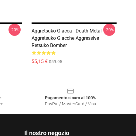
-20%
-20%
Aggretsuko Giacca - Death Metal
Aggretsuko Giacche Aggressive
Retsuko Bomber
55,15 €
$59.95
e
Pagamento sicuro al 100%
zo
PayPal / MasterCard / Visa
Il nostro negozio