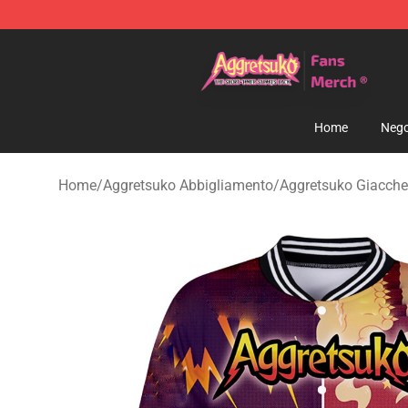
Aggretsuko Store - Official Aggretsuko Merchandise S
Home
Nego
Home
/
Aggretsuko Abbigliamento
/
Aggretsuko Giacche