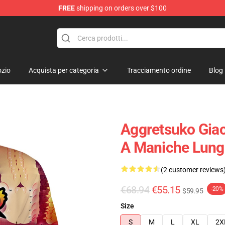
FREE
shipping on orders over $100
hop
zio
Acquista per categoria
Tracciamento ordine
Blog
Aggretsuko Giac
A Maniche Lun
(2 customer reviews
€68.94
€55.15
-20%
$59.95
Size
S
M
L
XL
2X