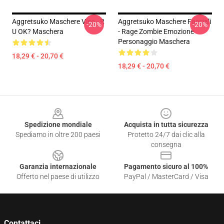
Aggretsuko Maschere Viso - R
Aggretsuko Maschere Facciali
-20%
-20%
U OK? Maschera
- Rage Zombie Emozione
Personaggio Maschera
18,29 € - 20,70 €
18,29 € - 20,70 €
Footer
Spedizione mondiale
Acquista in tutta sicurezza
Spediamo in oltre 200 paesi
Protetto 24/7 dai clic alla
consegna
Garanzia internazionale
Pagamento sicuro al 100%
Offerto nel paese di utilizzo
PayPal / MasterCard / Visa
Contattaci