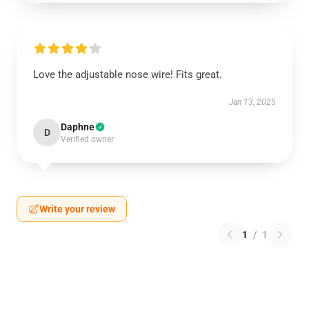
Love the adjustable nose wire! Fits great.
Jan 13, 2025
Daphne
D
Verified owner
Write your review
1
/
1