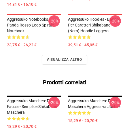
14,81 € - 16,10 €
Aggretsuko Notebooks -
Aggretsuko Hoodies - Banner
-20%
-20%
Panda Rosso Logo Spirale
Per Caratteri Shikabane
Notebook
(nero) Hoodie Leggero
23,75 € - 26,22 €
39,51 € - 45,95 €
VISUALIZZA ALTRO
Prodotti correlati
Aggretsuko Maschere Di
Aggretsuko Maschere Faccia -
-20%
-20%
Faccia - Semplice Shikabane
Maschera Aggressiva Jaehee
Maschera
18,29 € - 20,70 €
18,29 € - 20,70 €