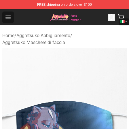
FREE
shipping on orders over $100
Aggretsuko Store - Official Aggretsuko Merchandise Sho
Open menu
Home
/
Aggretsuko Abbigliamento
/
Aggretsuko Maschere di faccia