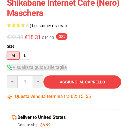
Shikabane Internet Cafe (nero)
Maschera
(1 customer reviews)
€22.88
€18.31
-20%
$19.90
Size
M
L
Visualizza guida alle taglie
Quantity
AGGIUNGI AL CARRELLO
Questa vendita termina tra
02
:
15
:
54
Deliver to United States
Cost to ship:
$6.99