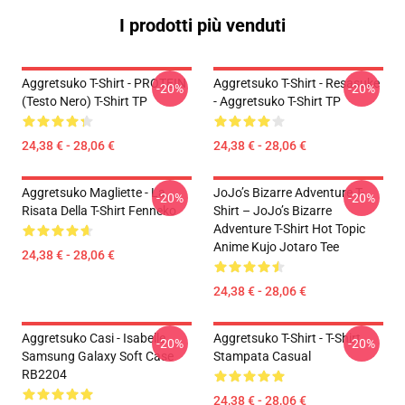
I prodotti più venduti
Aggretsuko T-Shirt - PROTEIN
Aggretsuko T-Shirt - Resasuke
-20%
-20%
(testo Nero) T-Shirt TP
- Aggretsuko T-Shirt TP
24,38 € - 28,06 €
24,38 € - 28,06 €
Aggretsuko Magliette - La
JoJo’s Bizarre Adventure T-
-20%
-20%
Risata Della T-Shirt Fenneko
Shirt – JoJo’s Bizarre
Adventure T-Shirt Hot Topic
Anime Kujo Jotaro Tee
24,38 € - 28,06 €
24,38 € - 28,06 €
Aggretsuko Casi - Isabelle
Aggretsuko T-Shirt - T-Shirt
-20%
-20%
Samsung Galaxy Soft Case
Stampata Casual
RB2204
24,38 € - 28,06 €