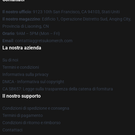
Il nostro ufficio
: 9123 10th San Francisco, CA 94103, Stati Uniti
Il nostro magazzino
: Edificio 1, Operazione Distretto Sud, Anqing City,
Provincia di Liaoning, CN
Orario
: 9AM – 5PM (Mon – Fri)
Email
: contattiaggretsukomerch.com
La nostra azienda
Su di noi
Termini e condizioni
Informativa sulla privacy
DMCA - Informativa sul copyright
CA SB657: Legge sulla trasparenza della catena di fornitura
Il nostro supporto
Condizioni di spedizione e consegna
Termini di pagamento
Condizioni di ritorno e rimborso
Contattaci