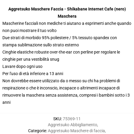
Aggretsuko Maschere Faccia - Shikabane Internet Cafe (nero)
Maschera
Mascherine facciali non mediche ti aiutano a esprimerti anche quando
non puoi mostrare il tuo volto
Due strati di morbido 95% poliestere / 5% tessuto spandex con
stampa sublimazione sullo strato esterno
Cinghie elastiche robuste over-the-ear con perline per regolare le
cinghie per una vestibilità snug
Lavare dopo ogni uso
Per l'uso di età inferiore a 13 anni
Non dovrebbe essere utilizzato da o messo su chi ha problemi di
respirazione o che è inconscio, incapace o altrimenti incapace di
rimuovere la maschera senza assistenza, compresi i bambini sotto i 3
anni
SKU
:
75369-11
Aggretsuko Abbigliamento
,
Categorie
:
Aggretsuko Maschere di faccia
,