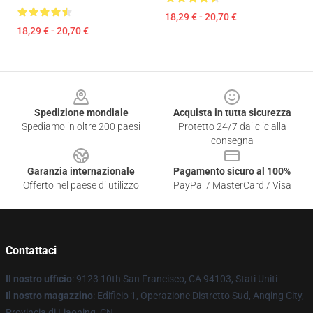
18,29 € - 20,70 €
18,29 € - 20,70 €
Footer
Spedizione mondiale
Acquista in tutta sicurezza
Spediamo in oltre 200 paesi
Protetto 24/7 dai clic alla
consegna
Garanzia internazionale
Pagamento sicuro al 100%
Offerto nel paese di utilizzo
PayPal / MasterCard / Visa
Contattaci
Il nostro ufficio
: 9123 10th San Francisco, CA 94103, Stati Uniti
Il nostro magazzino
: Edificio 1, Operazione Distretto Sud, Anqing City,
Provincia di Liaoning, CN