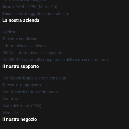
Orario
: 9AM – 5PM (Mon – Fri)
Email
: contattiaggretsukomerch.com
La nostra azienda
Su di noi
Termini e condizioni
Informativa sulla privacy
DMCA - Informativa sul copyright
CA SB657: Legge sulla trasparenza della catena di fornitura
Il nostro supporto
Condizioni di spedizione e consegna
Termini di pagamento
Condizioni di ritorno e rimborso
Contattaci
Aiuto del cliente (FAQ)
Whosale
Il nostro negozio