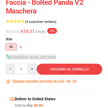
Faccia - BoRed Panda V2
Maschera
(3 customer reviews)
€22.88
€18.31
-20%
$19.90
Size
M
L
Visualizza guida alle taglie
Quantity
AGGIUNGI AL CARRELLO
Questa vendita termina tra
02
:
46
:
54
Deliver to United States
Cost to ship:
$6.99