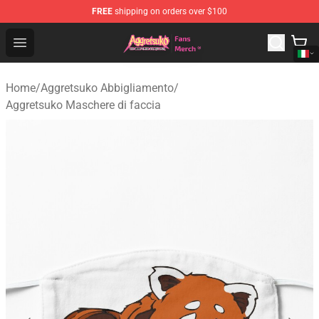
FREE
shipping on orders over $100
Aggretsuko Store - Official Aggretsuko Merchandise Sho
Open menu
Home
/
Aggretsuko Abbigliamento
/
Aggretsuko Maschere di faccia