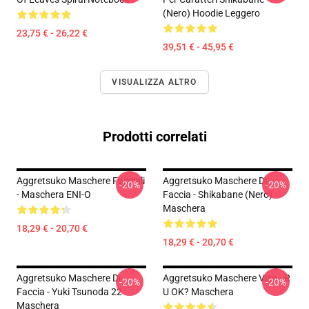
(nero) Hoodie Leggero
23,75 € - 26,22 €
39,51 € - 45,95 €
VISUALIZZA ALTRO
Prodotti correlati
Aggretsuko Maschere Facciali
Aggretsuko Maschere Di
-20%
-20%
- Maschera ENI-O
Faccia - Shikabane (nero)
Maschera
18,29 € - 20,70 €
18,29 € - 20,70 €
Aggretsuko Maschere Di
Aggretsuko Maschere Viso - R
-20%
-20%
Faccia - Yuki Tsunoda 22
U OK? Maschera
Maschera