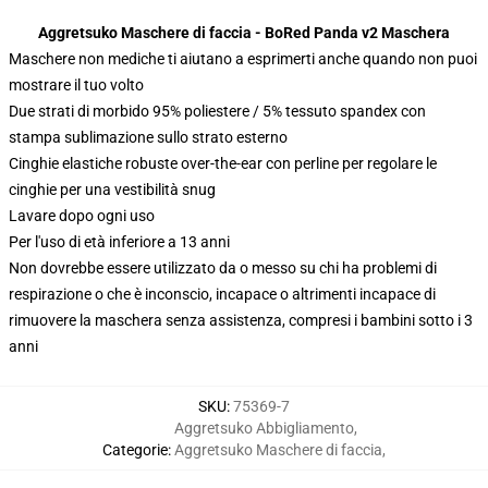
Aggretsuko Maschere di faccia - BoRed Panda v2 Maschera
Maschere non mediche ti aiutano a esprimerti anche quando non puoi
mostrare il tuo volto
Due strati di morbido 95% poliestere / 5% tessuto spandex con
stampa sublimazione sullo strato esterno
Cinghie elastiche robuste over-the-ear con perline per regolare le
cinghie per una vestibilità snug
Lavare dopo ogni uso
Per l'uso di età inferiore a 13 anni
Non dovrebbe essere utilizzato da o messo su chi ha problemi di
respirazione o che è inconscio, incapace o altrimenti incapace di
rimuovere la maschera senza assistenza, compresi i bambini sotto i 3
anni
SKU
:
75369-7
Aggretsuko Abbigliamento
,
Categorie
:
Aggretsuko Maschere di faccia
,