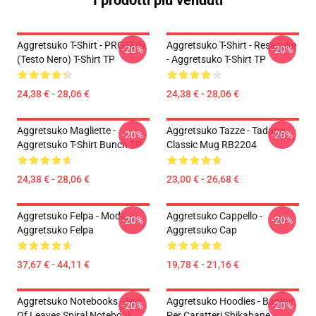
I prodotti più venduti
Aggretsuko T-Shirt - PROTEIN
Aggretsuko T-Shirt - Resasuke
-20%
-20%
(testo Nero) T-Shirt TP
- Aggretsuko T-Shirt TP
24,38 € - 28,06 €
24,38 € - 28,06 €
Aggretsuko Magliette -
Aggretsuko Tazze - Tadano
-20%
-20%
Aggretsuko T-Shirt Bunch TP
Classic Mug RB2204
24,38 € - 28,06 €
23,00 € - 26,68 €
Aggretsuko Felpa - Moda
Aggretsuko Cappello -
-20%
-20%
Aggretsuko Felpa
Aggretsuko Cap
37,67 € - 44,11 €
19,78 € - 21,16 €
Aggretsuko Notebooks - Fox
Aggretsuko Hoodies - Banner
-20%
-20%
Of Leaves Spiral Notebook
Per Caratteri Shikabane