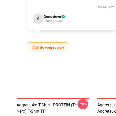
Jan 14, 2025
Genevieve
G
Verified owner
Write your review
-20%
Aggretsuko T-Shirt - PROTEIN (testo
Aggretsuko
Nero) T-Shirt TP
Aggretsuk