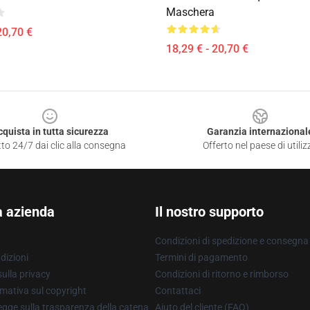
Maschera
20,70 €
18,29 € - 20,70 €
cquista in tutta sicurezza
Garanzia internazional
to 24/7 dai clic alla consegna
Offerto nel paese di utiliz
a azienda
Il nostro supporto
Condizioni di spedizione e consegna
dizioni
Termini di pagamento
ulla privacy
Condizioni di ritorno e rimborso
mativa sul copyright
Contattaci
gge sulla trasparenza della catena
Aiuto del cliente (FAQ)