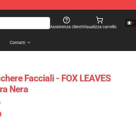
Assistenza clienti
Visualizza carrello
Contatti
chere Facciali - FOX LEAVES
a Nera
)