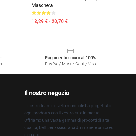
Maschera
18,29 € - 20,70 €
e
Pagamento sicuro al 100%
zo
PayPal / MasterCard / Visa
Il nostro negozio
Il nostro team di livello mondiale ha progettato
ogni prodotto con il vostro stile in mente.
Offriamo una vasta gamma di prodotti di alta
qualità, belli per assicurarsi di rimanere unico ed
elegante.