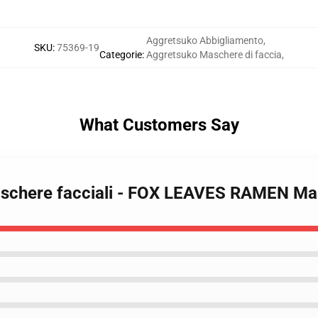
Aggretsuko Abbigliamento
,
SKU
:
75369-19
Categorie
:
Aggretsuko Maschere di faccia
,
What Customers Say
aschere facciali - FOX LEAVES RAMEN Ma