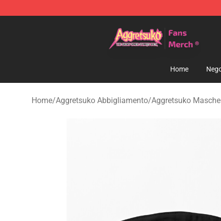
Aggretsuko Store - Official Aggretsuko Merchandise S
Home
Nego
Home
/
Aggretsuko Abbigliamento
/
Aggretsuko Mascher