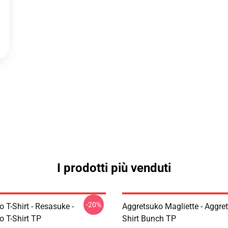
I prodotti più venduti
-20%
 T-Shirt - Resasuke -
Aggretsuko Magliette - Aggret
o T-Shirt TP
Shirt Bunch TP