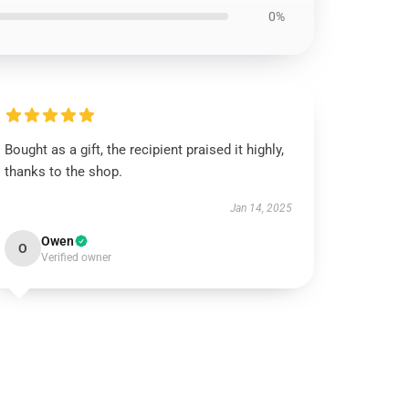
0%
Bought as a gift, the recipient praised it highly,
thanks to the shop.
Jan 14, 2025
Owen
O
Verified owner