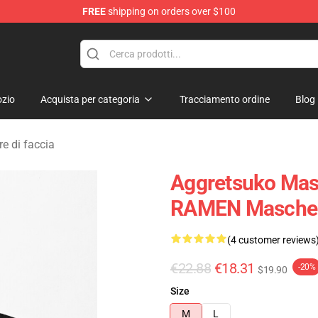
FREE
shipping on orders over $100
hop
zio
Acquista per categoria
Tracciamento ordine
Blog
e di faccia
Aggretsuko Mas
RAMEN Mascher
(4 customer reviews
€22.88
€18.31
-20%
$19.90
Size
M
L