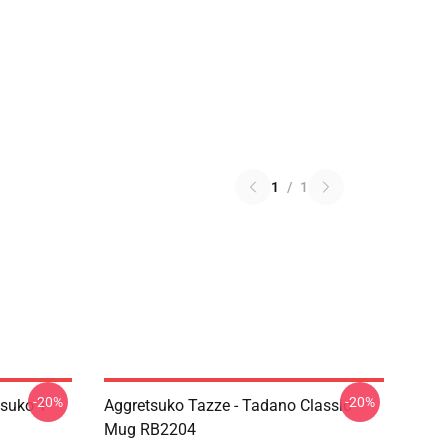
1
/
1
-20%
-20%
suko T-
Aggretsuko Tazze - Tadano Classic
Mug RB2204