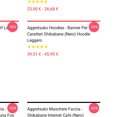
23,00 € - 26,68 €
-20%
-20%
Of Leaves
Aggretsuko Hoodies - Banner Per
Caratteri Shikabane (nero) Hoodie
Leggero
39,51 € - 45,95 €
-20%
-20%
ia -
Aggretsuko Maschere Faccia -
auna Fox
Shikabane Internet Cafe (nero)