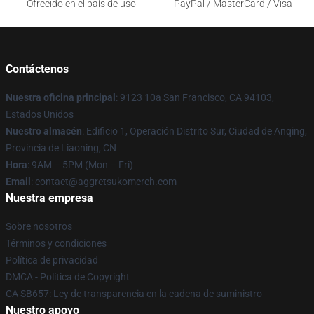
Ofrecido en el país de uso
PayPal / MasterCard / Visa
Contáctenos
Nuestra oficina principal
: 9123 10a San Francisco, CA 94103,
Estados Unidos
Nuestro almacén
: Edificio 1, Operación Distrito Sur, Ciudad de Anqing,
Provincia de Liaoning, CN
Hora
: 9AM – 5PM (Mon – Fri)
Email
: contact@aggretsukomerch.com
Nuestra empresa
Sobre nosotros
Términos y condiciones
Política de privacidad
DMCA - Política de Copyright
CA SB657: Ley de transparencia en la cadena de suministro
Nuestro apoyo