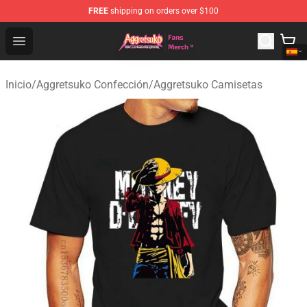
FREE
shipping on orders over $100
Aggretsuko Store - Official Aggretsuko Merchandise Sho
Open menu
Inicio
/
Aggretsuko Confección
/
Aggretsuko Camisetas