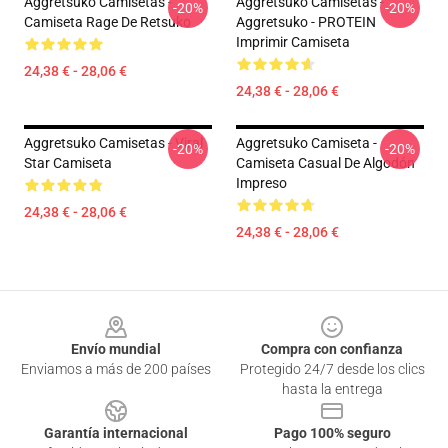
Aggretsuko Camisetas -
Aggretsuko Camisetas -
-20%
-20%
Camiseta Rage De Retsuko
Aggretsuko - PROTEIN
Imprimir Camiseta
24,38 € - 28,06 €
24,38 € - 28,06 €
Aggretsuko Camisetas - Viral
Aggretsuko Camiseta -
-20%
-20%
Star Camiseta
Camiseta Casual De Algodón
Impreso
24,38 € - 28,06 €
24,38 € - 28,06 €
Footer
Envío mundial
Compra con confianza
Enviamos a más de 200 países
Protegido 24/7 desde los clics
hasta la entrega
Garantía internacional
Pago 100% seguro