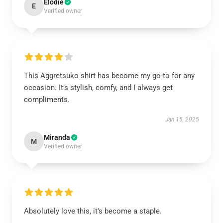
Elodie
E
Verified owner
This Aggretsuko shirt has become my go-to for any
occasion. It’s stylish, comfy, and I always get
compliments.
Jan 15, 2025
Miranda
M
Verified owner
Absolutely love this, it's become a staple.