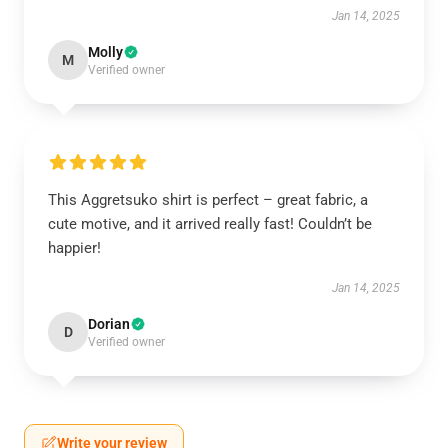
Jan 14, 2025
Molly
M
Verified owner
This Aggretsuko shirt is perfect – great fabric, a
cute motive, and it arrived really fast! Couldn’t be
happier!
Jan 14, 2025
Dorian
D
Verified owner
Write your review