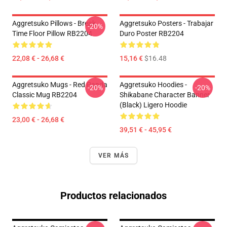
Aggretsuko Pillows - Break
Aggretsuko Posters - Trabajar
-20%
Time Floor Pillow RB2204
Duro Poster RB2204
22,08 € - 26,68 €
15,16 €
$16.48
Aggretsuko Mugs - Red Panda
Aggretsuko Hoodies -
-20%
-20%
Classic Mug RB2204
Shikabane Character Banner
(Black) Ligero Hoodie
23,00 € - 26,68 €
39,51 € - 45,95 €
VER MÁS
Productos relacionados