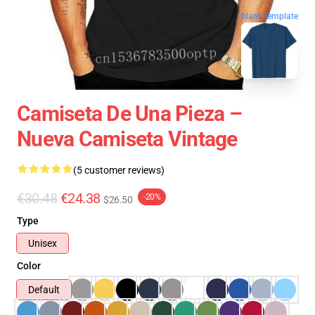
blank template
Camiseta De Una Pieza –
Nueva Camiseta Vintage
(5 customer reviews)
€30.48
€24.38
-20%
$26.50
Type
Unisex
Color
Default