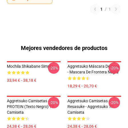
1
/
1
Mejores vendedores de productos
Mochila Shikabane Simple
Aggretsuko Máscara De Cara
-20%
-20%
- Mascara De Frontera Negra
33,94 € - 38,18 €
18,29 € - 20,70 €
Aggretsuko Camisetas -
Aggretsuko Camisetas -
-20%
-20%
PROTEIN (texto Negro) TP
Resasuke - Aggretsuko TP
Camiseta
Camiseta
24,38 € - 28,06 €
24,38 € - 28,06 €