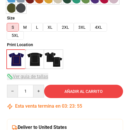
Size
S
M
L
XL
2XL
3XL
4XL
5XL
Print Location
Ver guía de tallas
Quantity
AÑADIR AL CARRITO
Esta venta termina en
03
:
23
:
54
Deliver to United States