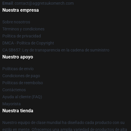
Email
: contact@aggretsukomerch.com
Nuestra empresa
Sobre nosotros
Términos y condiciones
Política de privacidad
DMCA - Política de Copyright
CA SB657: Ley de transparencia en la cadena de suministro
Nuestro apoyo
Políticas de envío
Condiciones de pago
Políticas de reembolso
Contáctenos
Ayuda al cliente (FAQ)
Mayorista
Nuestra tienda
Nuestro equipo de clase mundial ha diseñado cada producto con su
estilo en mente. Ofrecemos una amplia variedad de productos de alta