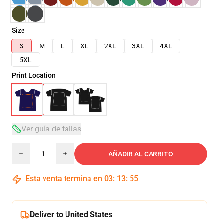
Size
S
M
L
XL
2XL
3XL
4XL
5XL
Print Location
Ver guía de tallas
Quantity
AÑADIR AL CARRITO
Esta venta termina en
03
:
13
:
54
Deliver to United States