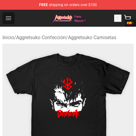
FREE
shipping on orders over $100
Aggretsuko Store - Official Aggretsuko Merchandise Sho
Open menu
Inicio
/
Aggretsuko Confección
/
Aggretsuko Camisetas