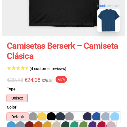
blank template
Camisetas Berserk – Camiseta
Clásica
(4 customer reviews)
€30.48
€24.38
-20%
$26.50
Type
Unisex
Color
Default