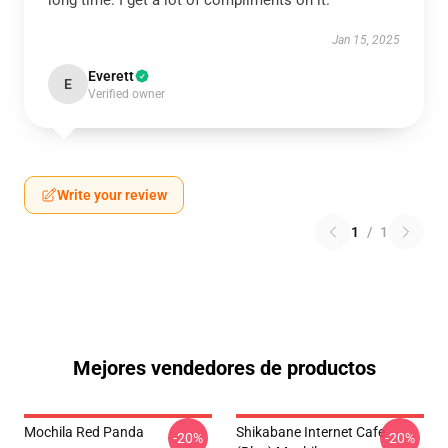
long time. I get a lot of compliments on it.
Jan 15, 2025
Everett
E
Verified owner
Write your review
1
/
1
Mejores vendedores de productos
Mochila Red Panda
Shikabane Internet Cafe
-20%
-20%