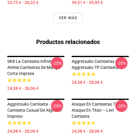
23,75 € - 26,22 €
39,51 € - 45,95 €
VER MÁS
Productos relacionados
SK8 La Camiseta Infinity –
Aggretsuko Camisetas -
-20%
-20%
Anime Camisetas De Manga
Aggretsuko TP Camiseta
Corta Impresa
24,38 € - 28,06 €
24,38 € - 28,06 €
Aggretsuko Camiseta -
Ataque En Camisetas Titan –
-20%
-20%
Camiseta Casual De Algodón
Ataque En Titan – Leví
Impreso
Camiseta
24,38 € - 28,06 €
24,38 € - 28,06 €