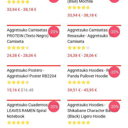
(Blue) Mochila
33,94 € - 38,18 €
33,94 € - 38,18 €
Aggretsuko Camisetas -
Aggretsuko Camisetas -
-20%
-20%
PROTEIN (texto Negro) TP
Resasuke - Aggretsuko TP
Camiseta
Camiseta
24,38 € - 28,06 €
24,38 € - 28,06 €
Aggretsuko Posters -
Aggretsuko Hoodies - Red
-20%
Aggretsuko! Poster RB2204
Panda Pullover Hoodie
15,16 €
$16.48
39,51 € - 45,95 €
Aggretsuko Cuadernos - FOX
Aggretsuko Hoodies -
-20%
-20%
LEAVES RAMEN Spiral
Shikabane Character Banner
Notebook
(Black) Ligero Hoodie