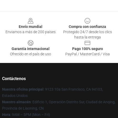
Footer
Envío mundial
Compra con confianza
Enviamos a más de 200 países
Protegido 24/7 desde los clics
hasta la entrega
Garantía internacional
Pago 100% seguro
Ofrecido en el país de uso
PayPal / MasterCard / Visa
Contáctenos
Nuestra oficina principal
: 9123 10a San Francisco, CA 94103,
Estados Unidos
Nuestro almacén
: Edificio 1, Operación Distrito Sur, Ciudad de Anqing,
Provincia de Liaoning, CN
Hora
: 9AM – 5PM (Mon – Fri)