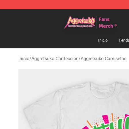
Aggretsuko Store - Official Aggretsuko Merchandise S
Inicio
Tiend
Inicio
/
Aggretsuko Confección
/
Aggretsuko Camisetas