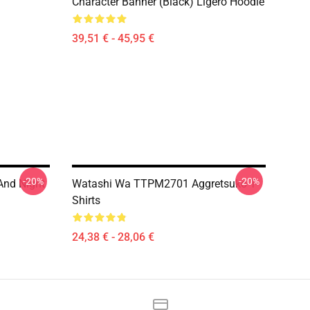
Character Banner (Black) Ligero Hoodie
39,51 € - 45,95 €
-20%
-20%
And Night
Watashi Wa TTPM2701 Aggretsuko T-
Shirts
24,38 € - 28,06 €