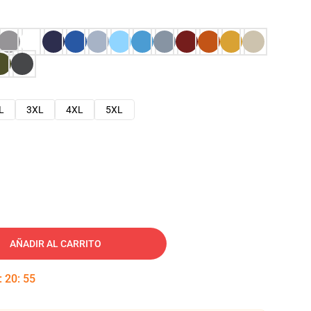
L
3XL
4XL
5XL
AÑADIR AL CARRITO
:
20
:
54