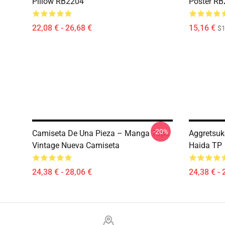
Pillow RB2204
Poster R
22,08 € - 26,68 €
15,16 €
$1
-20%
Camiseta De Una Pieza – Manga Tops
Aggretsuk
Vintage Nueva Camiseta
Haida TP
24,38 € - 28,06 €
24,38 € - 
Footer