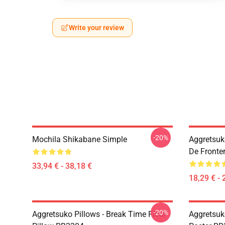
Write your review
-20%
Mochila Shikabane Simple
Aggretsuk
De Fronte
33,94 € - 38,18 €
18,29 € - 
-20%
Aggretsuko Pillows - Break Time Floor
Aggretsuk