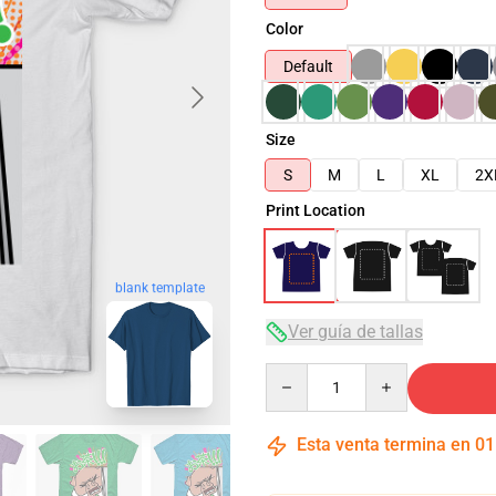
Color
Default
Size
S
M
L
XL
2X
Print Location
blank template
Ver guía de tallas
Quantity
Esta venta termina en
01