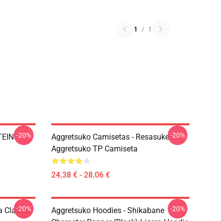
1
/
1
-20%
-20%
TEIN
Aggretsuko Camisetas - Resasuke -
Aggretsuko TP Camiseta
24,38 € - 28,06 €
-20%
-20%
 Classic
Aggretsuko Hoodies - Shikabane