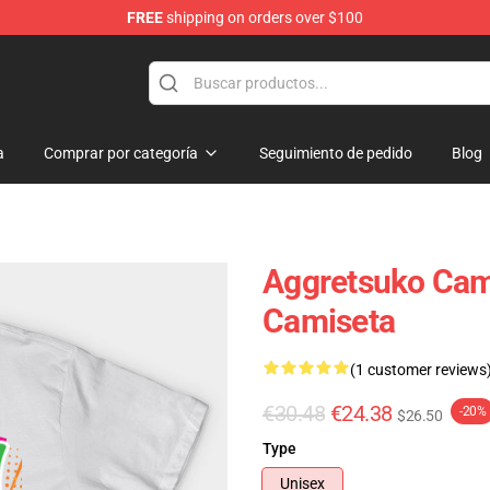
FREE
shipping on orders over $100
hop
a
Comprar por categoría
Seguimiento de pedido
Blog
Aggretsuko Cam
Camiseta
(1 customer reviews
€30.48
€24.38
-20%
$26.50
Type
Unisex