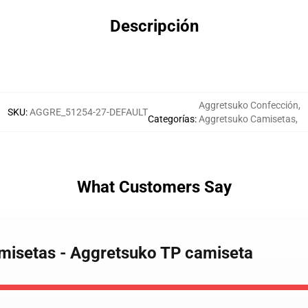
Descripción
Aggretsuko Confección
,
SKU
:
AGGRE_51254-27-DEFAULT
Categorías
:
Aggretsuko Camisetas
,
What Customers Say
misetas - Aggretsuko TP camiseta