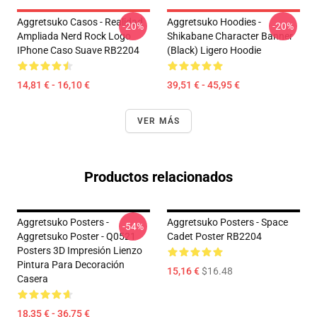
Aggretsuko Casos - Realidad
Aggretsuko Hoodies -
-20%
-20%
Ampliada Nerd Rock Logo
Shikabane Character Banner
IPhone Caso Suave RB2204
(Black) Ligero Hoodie
14,81 € - 16,10 €
39,51 € - 45,95 €
VER MÁS
Productos relacionados
Aggretsuko Posters -
Aggretsuko Posters - Space
-54%
Aggretsuko Poster - Q0521
Cadet Poster RB2204
Posters 3D Impresión Lienzo
Pintura Para Decoración
15,16 €
$16.48
Casera
18,35 € - 36,75 €