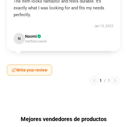
The item looks fantastic and feels durable. It’s
exactly what I was looking for and fits my needs
perfectly.
Jan 15, 2025
Naomi
N
Verified owner
Write your review
1
/
1
Mejores vendedores de productos