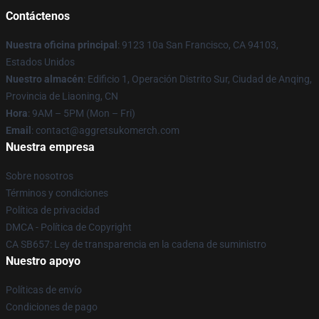
Contáctenos
Nuestra oficina principal
: 9123 10a San Francisco, CA 94103,
Estados Unidos
Nuestro almacén
: Edificio 1, Operación Distrito Sur, Ciudad de Anqing,
Provincia de Liaoning, CN
Hora
: 9AM – 5PM (Mon – Fri)
Email
: contact@aggretsukomerch.com
Nuestra empresa
Sobre nosotros
Términos y condiciones
Política de privacidad
DMCA - Política de Copyright
CA SB657: Ley de transparencia en la cadena de suministro
Nuestro apoyo
Políticas de envío
Condiciones de pago