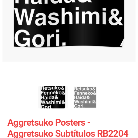
Aggretsuko Posters -
Aggretsuko Subtítulos RB2204