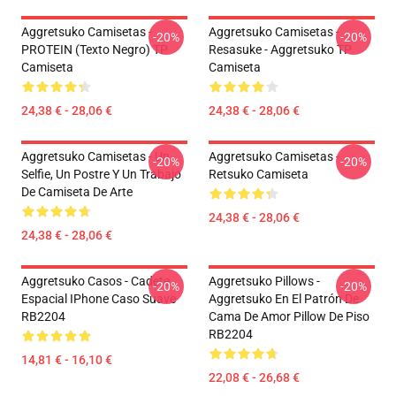
Aggretsuko Camisetas -
Aggretsuko Camisetas -
-20%
-20%
PROTEIN (texto Negro) TP
Resasuke - Aggretsuko TP
Camiseta
Camiseta
24,38 € - 28,06 €
24,38 € - 28,06 €
Aggretsuko Camisetas - Un
Aggretsuko Camisetas -
-20%
-20%
Selfie, Un Postre Y Un Trabajo
Retsuko Camiseta
De Camiseta De Arte
24,38 € - 28,06 €
24,38 € - 28,06 €
Aggretsuko Casos - Cadete
Aggretsuko Pillows -
-20%
-20%
Espacial IPhone Caso Suave
Aggretsuko En El Patrón De
RB2204
Cama De Amor Pillow De Piso
RB2204
14,81 € - 16,10 €
22,08 € - 26,68 €