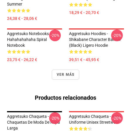
Summer
18,29 € - 20,70 €
24,38 € - 28,06 €
Aggretsuko Notebooks -
Aggretsuko Hoodies -
-20%
-20%
Hahahahahaha Spiral
Shikabane Character Banner
Notebook
(Black) Ligero Hoodie
23,75 € - 26,22 €
39,51 € - 45,95 €
VER MÁS
Productos relacionados
Aggretsuko Chaqueta -
Aggretsuko Chaqueta - Ropa
-20%
-20%
Chaquetas De Moda De Ropa
Uniforme Unisex Streetwear
Larga