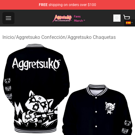
FREE
shipping on orders over $100
Aggretsuko Store - Official Aggretsuko Merchandise Sho
Open menu
Inicio
/
Aggretsuko Confección
/
Aggretsuko Chaquetas