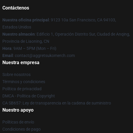
Contáctenos
Nuestra oficina principal
: 9123 10a San Francisco, CA 94103,
Estados Unidos
Nuestro almacén
: Edificio 1, Operación Distrito Sur, Ciudad de Anqing,
Provincia de Liaoning, CN
Hora
: 9AM – 5PM (Mon – Fri)
Email
: contact@aggretsukomerch.com
Nuestra empresa
Sobre nosotros
Términos y condiciones
Política de privacidad
DMCA - Política de Copyright
CA SB657: Ley de transparencia en la cadena de suministro
Nuestro apoyo
Políticas de envío
Condiciones de pago