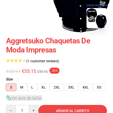
blank template
Aggretsuko Chaquetas De
Moda Impresas
(1 customer reviews)
€68.94
€55.15
-20%
$59.95
Size
S
M
L
XL
2XL
3XL
4XL
XS
Ver guía de tallas
Quantity
AÑADIR AL CARRITO