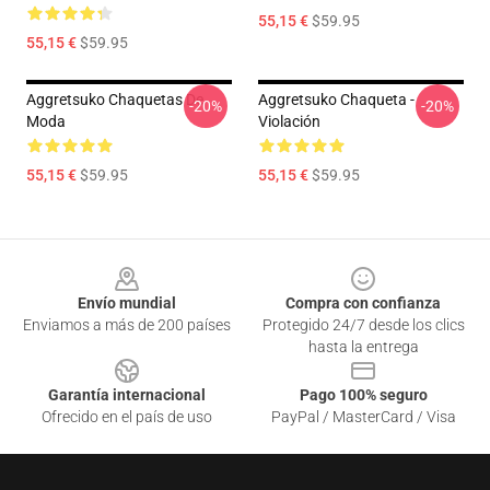
55,15 €
$59.95
55,15 €
$59.95
Aggretsuko Chaquetas De
Aggretsuko Chaqueta -
-20%
-20%
Moda
Violación
55,15 €
$59.95
55,15 €
$59.95
Footer
Envío mundial
Compra con confianza
Enviamos a más de 200 países
Protegido 24/7 desde los clics
hasta la entrega
Garantía internacional
Pago 100% seguro
Ofrecido en el país de uso
PayPal / MasterCard / Visa