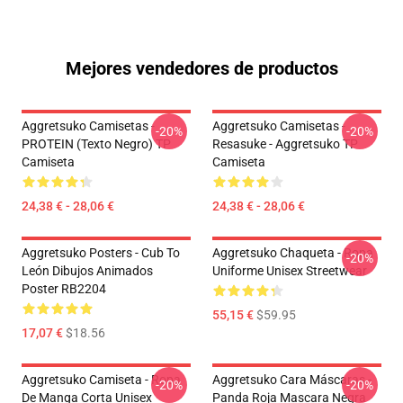
Mejores vendedores de productos
Aggretsuko Camisetas -
Aggretsuko Camisetas -
-20%
-20%
PROTEIN (texto Negro) TP
Resasuke - Aggretsuko TP
Camiseta
Camiseta
24,38 € - 28,06 €
24,38 € - 28,06 €
Aggretsuko Posters - Cub To
Aggretsuko Chaqueta - Ropa
-20%
León Dibujos Animados
Uniforme Unisex Streetwear
Poster RB2204
55,15 €
$59.95
17,07 €
$18.56
Aggretsuko Camiseta - Ropa
Aggretsuko Cara Máscaras -
-20%
-20%
De Manga Corta Unisex
Panda Roja Mascara Negra