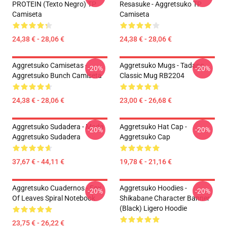
PROTEIN (texto Negro) TP
Resasuke - Aggretsuko TP
Camiseta
Camiseta
24,38 € - 28,06 €
24,38 € - 28,06 €
Aggretsuko Camisetas -
Aggretsuko Mugs - Tadano
-20%
-20%
Aggretsuko Bunch Camiseta
Classic Mug RB2204
24,38 € - 28,06 €
23,00 € - 26,68 €
Aggretsuko Sudadera - Moda
Aggretsuko Hat Cap -
-20%
-20%
Aggretsuko Sudadera
Aggretsuko Cap
37,67 € - 44,11 €
19,78 € - 21,16 €
Aggretsuko Cuadernos - Fox
Aggretsuko Hoodies -
-20%
-20%
Of Leaves Spiral Notebook
Shikabane Character Banner
(Black) Ligero Hoodie
23,75 € - 26,22 €