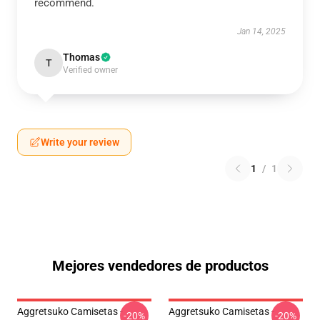
recommend.
Jan 14, 2025
Thomas
T
Verified owner
Write your review
1
/
1
Mejores vendedores de productos
Aggretsuko Camisetas -
Aggretsuko Camisetas -
-20%
-20%