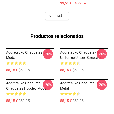
39,51 € - 45,95 €
VER MÁS
Productos relacionados
Aggretsuko Chaquetas De
Aggretsuko Chaqueta - Ropa
-20%
-20%
Moda
Uniforme Unisex Streetwear
55,15 €
$59.95
55,15 €
$59.95
Aggretsuko Chaqueta -
Aggretsuko Chaqueta - Death
-20%
-20%
Chaquetas Hooded Moda
Metal
55,15 €
$59.95
55,15 €
$59.95