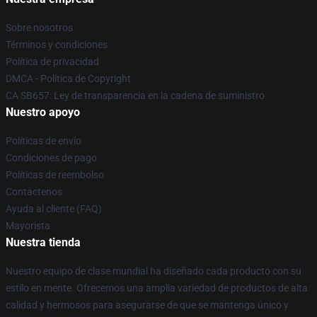
Sobre nosotros
Términos y condiciones
Política de privacidad
DMCA - Política de Copyright
CA SB657: Ley de transparencia en la cadena de suministro
Nuestro apoyo
Políticas de envío
Condiciones de pago
Políticas de reembolso
Contáctenos
Ayuda al cliente (FAQ)
Mayorista
Nuestra tienda
Nuestro equipo de clase mundial ha diseñado cada producto con su
estilo en mente. Ofrecemos una amplia variedad de productos de alta
calidad y hermosos para asegurarse de que se mantenga único y