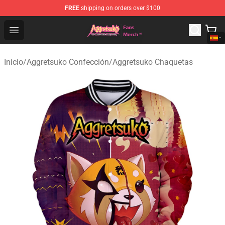
FREE
shipping on orders over $100
Aggretsuko Store - Official Aggretsuko Merchandise Sho
Open menu
Inicio
/
Aggretsuko Confección
/
Aggretsuko Chaquetas