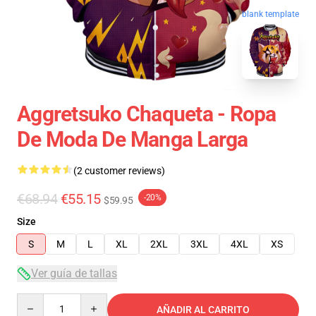
blank template
Aggretsuko Chaqueta - Ropa
De Moda De Manga Larga
(2 customer reviews)
€68.94
€55.15
-20%
$59.95
Size
S
M
L
XL
2XL
3XL
4XL
XS
Ver guía de tallas
Quantity
AÑADIR AL CARRITO