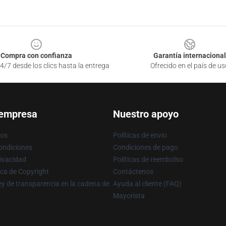
Compra con confianza
Garantía internacional
4/7 desde los clics hasta la entrega
Ofrecido en el país de us
 empresa
Nuestro apoyo
ros
Políticas de envío
ondiciones
Condiciones de pago
rivacidad
Políticas de reembolso
ica de Copyright
Contáctenos
y de transparencia en la cadena de
Ayuda al cliente (FAQ)
Mayorista