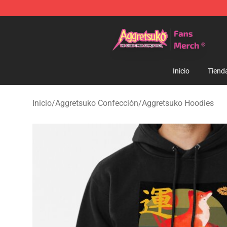
Aggretsuko Store - Official Aggretsuko Merchandise S
Inicio
Tiend
Inicio
/
Aggretsuko Confección
/
Aggretsuko Hoodies