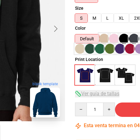
Size
S
M
L
XL
2X
Color
Default
Print Location
blank template
Ver guía de tallas
Quantity
Esta venta termina en
04