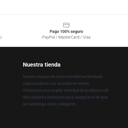
Pago 100% seguro
o
PayPal / MasterCard / Visa
Nuestra tienda
Nuestro equipo de clase mundial ha diseñado
cada producto con su estilo en mente.
Ofrecemos una amplia variedad de productos de
alta calidad y hermosos para asegurarse de que
se mantenga único y elegante.