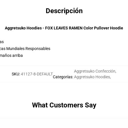
Descripción
Aggretsuko Hoodies - FOX LEAVES RAMEN Color Pullover Hoodie
las
icas Mundiales Responsables
amaños arriba
Aggretsuko Confección
,
SKU
:
41127-8-DEFAULT
Categorías
:
Aggretsuko Hoodies
,
What Customers Say