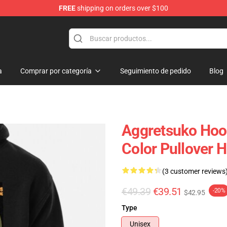
FREE
shipping on orders over $100
hop
a
Comprar por categoría
Seguimiento de pedido
Blog
Aggretsuko Ho
Color Pullover 
(3 customer reviews
€49.39
€39.51
-20%
$42.95
Type
Unisex