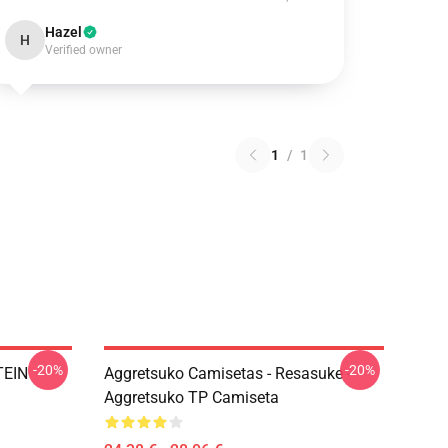
Hazel
H
Verified owner
1
/
1
-20%
-20%
TEIN
Aggretsuko Camisetas - Resasuke -
Aggretsuko TP Camiseta