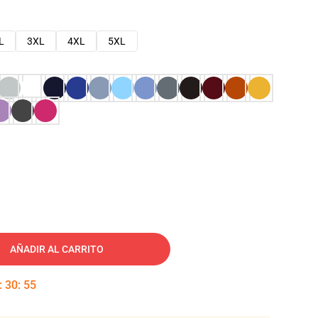
L
3XL
4XL
5XL
AÑADIR AL CARRITO
:
30
:
54