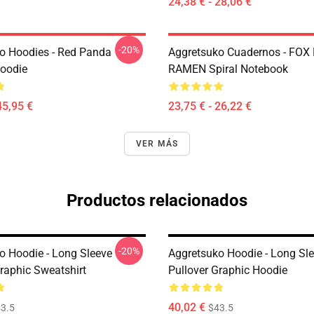
24,38 € - 28,06 €
-20%
o Hoodies - Red Panda
Aggretsuko Cuadernos - FOX
Hoodie
RAMEN Spiral Notebook
45,95 €
23,75 € - 26,22 €
VER MÁS
Productos relacionados
-20%
o Hoodie - Long Sleeve
Aggretsuko Hoodie - Long Sl
Graphic Sweatshirt
Pullover Graphic Hoodie
40,02 €
3.5
$43.5