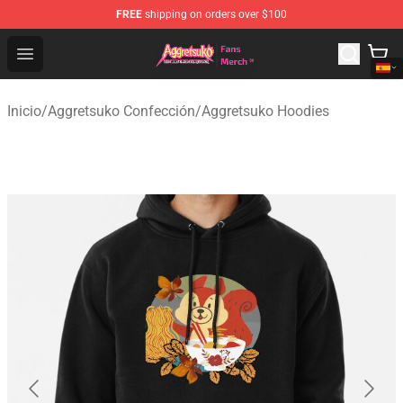
FREE
shipping on orders over $100
Aggretsuko Store - Official Aggretsuko Merchandise Sho
Open menu
Inicio
/
Aggretsuko Confección
/
Aggretsuko Hoodies