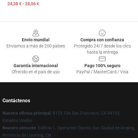
24,38 € - 28,06 €
Footer
Envío mundial
Compra con confianza
Enviamos a más de 200 países
Protegido 24/7 desde los clics
hasta la entrega
Garantía internacional
Pago 100% seguro
Ofrecido en el país de uso
PayPal / MasterCard / Visa
Contáctenos
Nuestra oficina principal
: 9123 10a San Francisco, CA 94103,
Estados Unidos
Nuestro almacén
: Edificio 1, Operación Distrito Sur, Ciudad de Anqing,
Provincia de Liaoning, CN