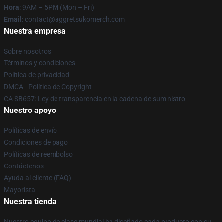
Hora
: 9AM – 5PM (Mon – Fri)
Email
: contact@aggretsukomerch.com
Nuestra empresa
Sobre nosotros
Términos y condiciones
Política de privacidad
DMCA - Política de Copyright
CA SB657: Ley de transparencia en la cadena de suministro
Nuestro apoyo
Políticas de envío
Condiciones de pago
Políticas de reembolso
Contáctenos
Ayuda al cliente (FAQ)
Mayorista
Nuestra tienda
Nuestro equipo de clase mundial ha diseñado cada producto con su