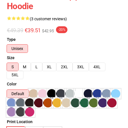
Hoodie
(3 customer reviews)
€49.39
€39.51
-20%
$42.95
Type
Unisex
Size
S
M
L
XL
2XL
3XL
4XL
5XL
Color
Default
Print Location