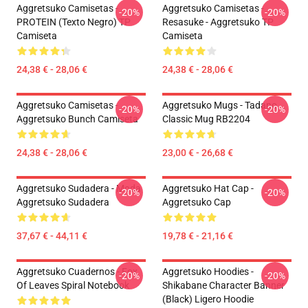
Aggretsuko Camisetas -
Aggretsuko Camisetas -
-20%
-20%
PROTEIN (texto Negro) TP
Resasuke - Aggretsuko TP
Camiseta
Camiseta
24,38 € - 28,06 €
24,38 € - 28,06 €
Aggretsuko Camisetas -
Aggretsuko Mugs - Tadano
-20%
-20%
Aggretsuko Bunch Camiseta
Classic Mug RB2204
24,38 € - 28,06 €
23,00 € - 26,68 €
Aggretsuko Sudadera - Moda
Aggretsuko Hat Cap -
-20%
-20%
Aggretsuko Sudadera
Aggretsuko Cap
37,67 € - 44,11 €
19,78 € - 21,16 €
Aggretsuko Cuadernos - Fox
Aggretsuko Hoodies -
-20%
-20%
Of Leaves Spiral Notebook
Shikabane Character Banner
(Black) Ligero Hoodie