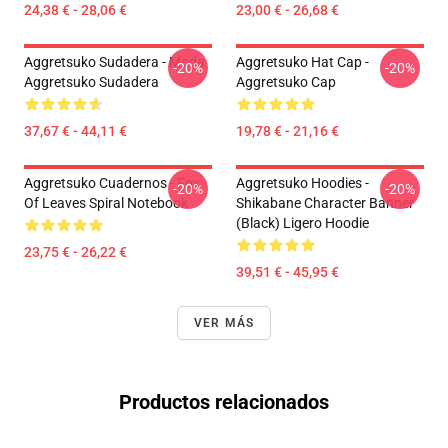
24,38 € - 28,06 €
23,00 € - 26,68 €
Aggretsuko Sudadera - Moda
Aggretsuko Hat Cap -
-20%
-20%
Aggretsuko Sudadera
Aggretsuko Cap
37,67 € - 44,11 €
19,78 € - 21,16 €
Aggretsuko Cuadernos - Fox
Aggretsuko Hoodies -
-20%
-20%
Of Leaves Spiral Notebook
Shikabane Character Banner
(Black) Ligero Hoodie
23,75 € - 26,22 €
39,51 € - 45,95 €
VER MÁS
Productos relacionados