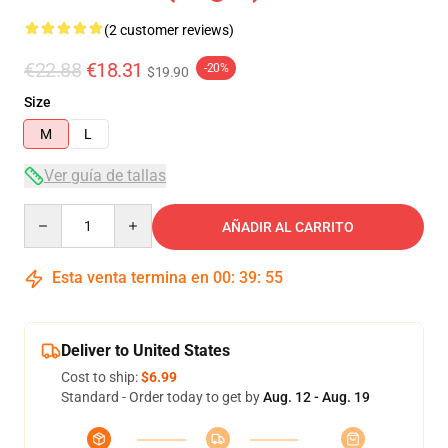
(2 customer reviews)
€22.88
€18.31
-20%
$19.90
Size
M
L
Ver guía de tallas
Quantity
AÑADIR AL CARRITO
Esta venta termina en
00
:
39
:
54
Deliver to United States
Cost to ship:
$6.99
Standard - Order today to get by
Aug. 12 - Aug. 19