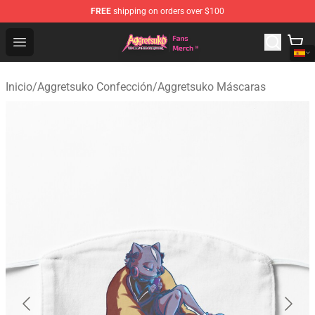
FREE
shipping on orders over $100
Aggretsuko Store - Official Aggretsuko Merchandise Sho
Open menu
Inicio
/
Aggretsuko Confección
/
Aggretsuko Máscaras