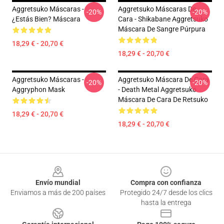
Aggretsuko Máscaras -
Aggretsuko Máscaras De
-20%
-20%
¿Estás Bien? Máscara
Cara - Shikabane Aggretsuko
Máscara De Sangre Púrpura
18,29 € - 20,70 €
18,29 € - 20,70 €
Aggretsuko Máscaras -
Aggretsuko Máscara De Cara
-20%
-20%
Aggryphon Mask
- Death Metal Aggretsuko
Máscara De Cara De Retsuko
18,29 € - 20,70 €
18,29 € - 20,70 €
Footer
Envío mundial
Compra con confianza
Enviamos a más de 200 países
Protegido 24/7 desde los clics
hasta la entrega