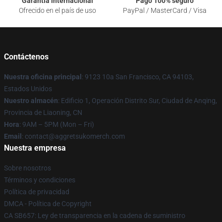
Garantía internacional
Pago 100% seguro
Ofrecido en el país de uso
PayPal / MasterCard / Visa
Contáctenos
Nuestra oficina principal
: 9123 10a San Francisco, CA 94103,
Estados Unidos
Nuestro almacén
: Edificio 1, Operación Distrito Sur, Ciudad de Anqing,
Provincia de Liaoning, CN
Hora
: 9AM – 5PM (Mon – Fri)
Email
: contact@aggretsukomerch.com
Nuestra empresa
Sobre nosotros
Términos y condiciones
Política de privacidad
DMCA - Política de Copyright
CA SB657: Ley de transparencia en la cadena de suministro