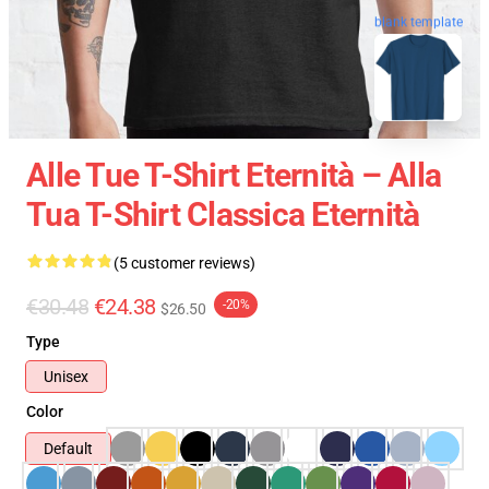
blank template
Alle Tue T-Shirt Eternità – Alla
Tua T-Shirt Classica Eternità
(5 customer reviews)
€30.48
€24.38
-20%
$26.50
Type
Unisex
Color
Default