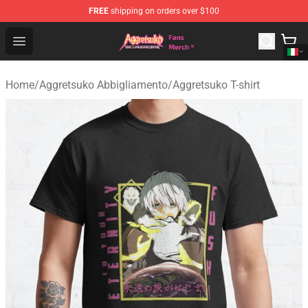
FREE
shipping on orders over $100
Aggretsuko Store - Official Aggretsuko Merchandise Sho
Open menu
Home
/
Aggretsuko Abbigliamento
/
Aggretsuko T-shirt