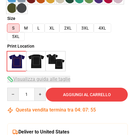
Size
S
M
L
XL
2XL
3XL
4XL
5XL
Print Location
Visualizza guida alle taglie
Quantity
AGGIUNGI AL CARRELLO
Questa vendita termina tra
04
:
07
:
54
Deliver to United States