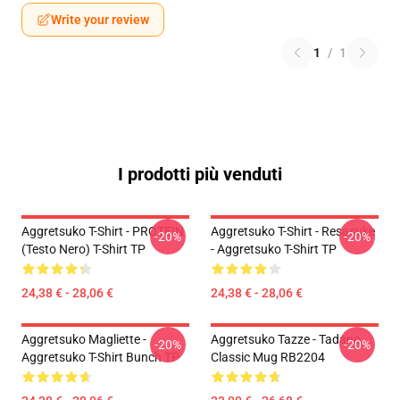
Write your review
1
/
1
I prodotti più venduti
Aggretsuko T-Shirt - PROTEIN
Aggretsuko T-Shirt - Resasuke
-20%
-20%
(testo Nero) T-Shirt TP
- Aggretsuko T-Shirt TP
24,38 € - 28,06 €
24,38 € - 28,06 €
Aggretsuko Magliette -
Aggretsuko Tazze - Tadano
-20%
-20%
Aggretsuko T-Shirt Bunch TP
Classic Mug RB2204