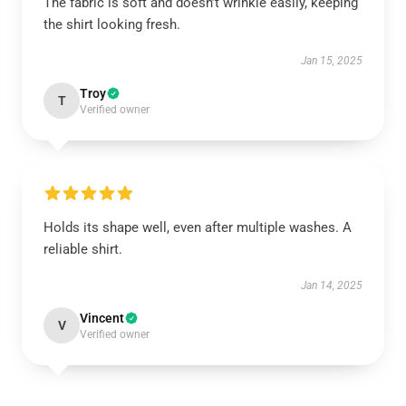
The fabric is soft and doesn’t wrinkle easily, keeping
the shirt looking fresh.
Jan 15, 2025
Troy
T
Verified owner
Holds its shape well, even after multiple washes. A
reliable shirt.
Jan 14, 2025
Vincent
V
Verified owner