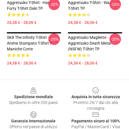
Aggretsuko T-Shirt - Haida
Aggretsuko T-Shirt - Washimi
-20%
-20%
Furry T-Shirt Daki TP
T-Shirt TP
24,38 € - 28,06 €
24,38 € - 28,06 €
SK8 The Infinity T-Shirt –
Aggretsuko Magliette -
-20%
-20%
Anime Stampato T-Shirt A
Aggretsuko Death Metal
Maniche Corte
(NSFW) T-Shirt TP
24,38 € - 28,06 €
24,38 € - 28,06 €
Footer
Spedizione mondiale
Acquista in tutta sicurezza
Spediamo in oltre 200 paesi
Protetto 24/7 dai clic alla
consegna
Garanzia internazionale
Pagamento sicuro al 100%
Offerto nel paese di utilizzo
PayPal / MasterCard / Visa