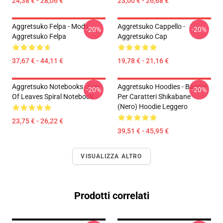
24,38 € - 28,06 €
23,00 € - 26,68 €
Aggretsuko Felpa - Moda
Aggretsuko Cappello -
-20%
-20%
Aggretsuko Felpa
Aggretsuko Cap
37,67 € - 44,11 €
19,78 € - 21,16 €
Aggretsuko Notebooks - Fox
Aggretsuko Hoodies - Banner
-20%
-20%
Of Leaves Spiral Notebook
Per Caratteri Shikabane
(nero) Hoodie Leggero
23,75 € - 26,22 €
39,51 € - 45,95 €
VISUALIZZA ALTRO
Prodotti correlati