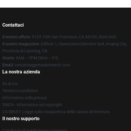
Contattaci
Il nostro ufficio
: 9123 10th San Francisco, CA 94103, Stati Uniti
Il nostro magazzino
: Edificio 1, Operazione Distretto Sud, Anqing City,
Provincia di Liaoning, CN
Orario
: 9AM – 5PM (Mon – Fri)
Email
: contattiaggretsukomerch.com
La nostra azienda
Su di noi
Termini e condizioni
Informativa sulla privacy
DMCA - Informativa sul copyright
CA SB657: Legge sulla trasparenza della catena di fornitura
Il nostro supporto
Condizioni di spedizione e consegna