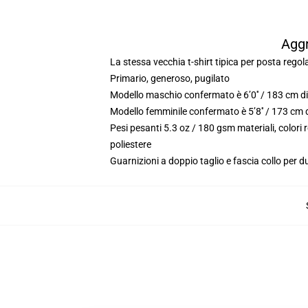
Aggr
La stessa vecchia t-shirt tipica per posta rego
Primario, generoso, pugilato
Modello maschio confermato è 6’0′′ / 183 cm di
Modello femminile confermato è 5’8′′ / 173 cm d
Pesi pesanti 5.3 oz / 180 gsm materiali, color
poliestere
Guarnizioni a doppio taglio e fascia collo per du