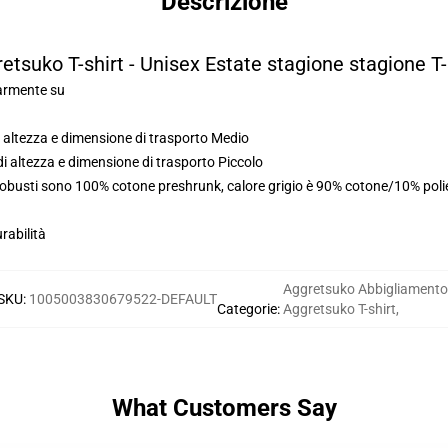
Descrizione
etsuko T-shirt - Unisex Estate stagione stagione T-
larmente su
 altezza e dimensione di trasporto Medio
i altezza e dimensione di trasporto Piccolo
i robusti sono 100% cotone preshrunk, calore grigio è 90% cotone/10% pol
rabilità
Aggretsuko Abbigliamento
SKU
:
1005003830679522-DEFAULT
Categorie
:
Aggretsuko T-shirt
,
What Customers Say