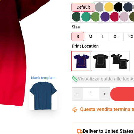
Default
Size
S
M
L
XL
2X
Print Location
blank template
Visualizza guida alle tagli
Quantity
Questa vendita termina 
Deliver to United States