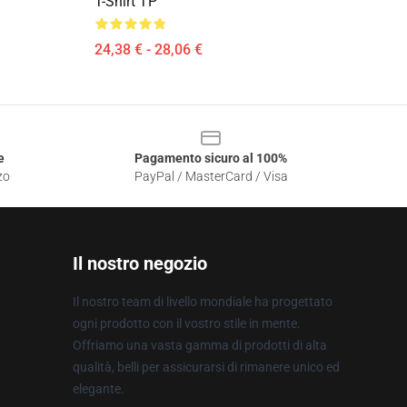
T-Shirt TP
24,38 € - 28,06 €
e
Pagamento sicuro al 100%
zo
PayPal / MasterCard / Visa
Il nostro negozio
Il nostro team di livello mondiale ha progettato
ogni prodotto con il vostro stile in mente.
Offriamo una vasta gamma di prodotti di alta
qualità, belli per assicurarsi di rimanere unico ed
elegante.