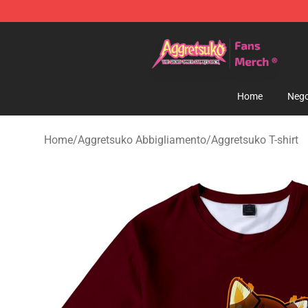
Aggretsuko Store - Official Aggretsuko Merchandise S
Home
Nego
Home
/
Aggretsuko Abbigliamento
/
Aggretsuko T-shirt