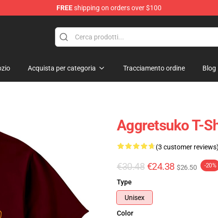
FREE
shipping on orders over $100
hop
zio
Acquista per categoria
Tracciamento ordine
Blog
Aggretsuko T-Sh
(3 customer reviews
€30.48
€24.38
-20%
$26.50
Type
Unisex
Color