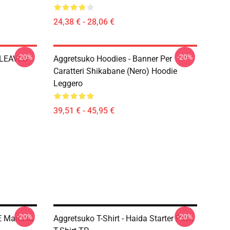
24,38 € - 28,06 €
-20%
-20%
 LEAVES
Aggretsuko Hoodies - Banner Per
Caratteri Shikabane (nero) Hoodie
Leggero
39,51 € - 45,95 €
-20%
-20%
 E Manaka
Aggretsuko T-Shirt - Haida Starter Pack