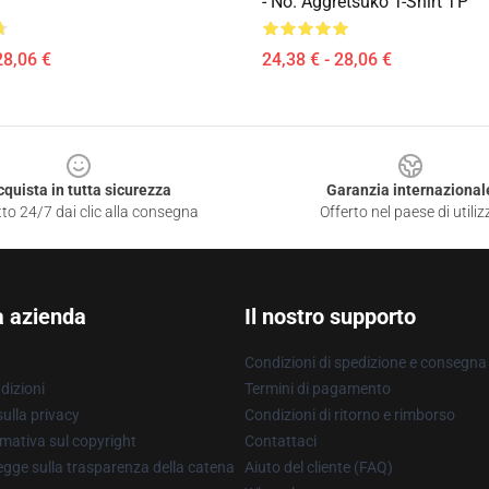
- No. Aggretsuko T-Shirt TP
28,06 €
24,38 € - 28,06 €
cquista in tutta sicurezza
Garanzia internazional
to 24/7 dai clic alla consegna
Offerto nel paese di utiliz
a azienda
Il nostro supporto
Condizioni di spedizione e consegna
dizioni
Termini di pagamento
ulla privacy
Condizioni di ritorno e rimborso
mativa sul copyright
Contattaci
gge sulla trasparenza della catena
Aiuto del cliente (FAQ)