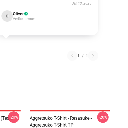
Jan 13, 2025
Oliver
O
Verified owner
1
/
1
-20%
-20%
 (testo
Aggretsuko T-Shirt - Resasuke -
Aggretsuko T-Shirt TP