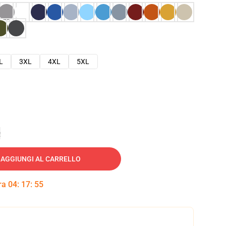
L
3XL
4XL
5XL
e
AGGIUNGI AL CARRELLO
tra
04
:
17
:
54