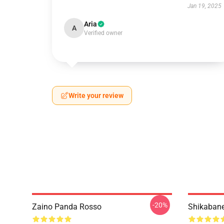
Jan 19, 2025
Aria
A
Verified owner
Write your review
-20%
Zaino Panda Rosso
Shikabane 