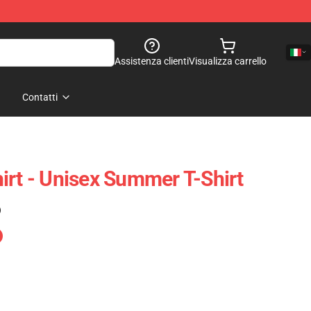
Assistenza clienti
Visualizza carrello
Contatti
irt - Unisex Summer T-Shirt
)