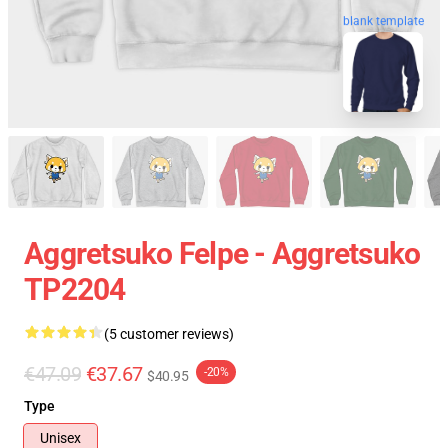
blank template
Aggretsuko Felpe - Aggretsuko
TP2204
(5 customer reviews)
€47.09
€37.67
-20%
$40.95
Type
Unisex