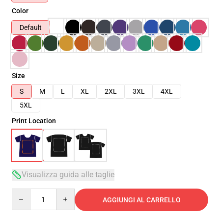
Color
Default
Size
S
M
L
XL
2XL
3XL
4XL
5XL
Print Location
Visualizza guida alle taglie
Quantity
AGGIUNGI AL CARRELLO