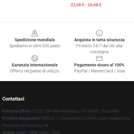
22,08 € - 26,68 €
Footer
Spedizione mondiale
Acquista in tutta sicurezza
Spediamo in oltre 200 paesi
Protetto 24/7 dai clic alla
consegna
Garanzia internazionale
Pagamento sicuro al 100%
Offerto nel paese di utilizzo
PayPal / MasterCard / Visa
Contattaci
Il nostro ufficio
: 9123 10th San Francisco, CA 94103, Stati Uniti
Il nostro magazzino
: Edificio 1, Operazione Distretto Sud, Anqing City,
Provincia di Liaoning, CN
Orario
: 9AM – 5PM (Mon – Fri)