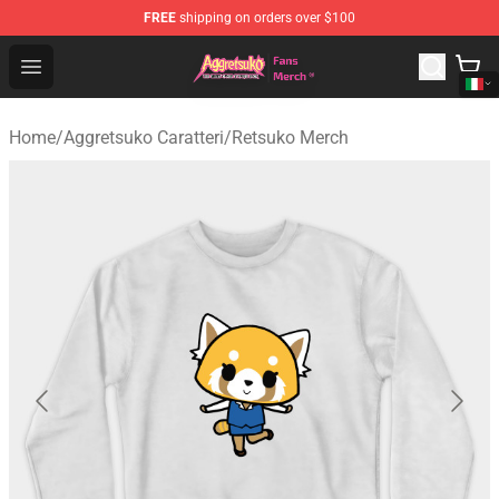
FREE
shipping on orders over $100
Aggretsuko Store - Official Aggretsuko Merchandise Sho
Open menu
Home
/
Aggretsuko Caratteri
/
Retsuko Merch