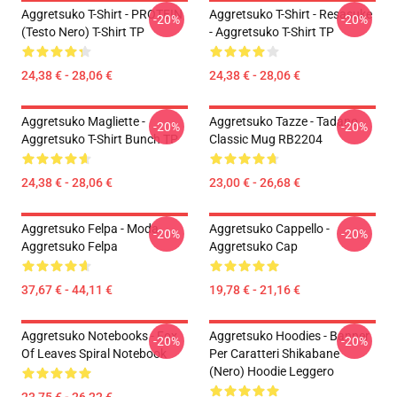
Aggretsuko T-Shirt - PROTEIN
Aggretsuko T-Shirt - Resasuke
-20%
-20%
(testo Nero) T-Shirt TP
- Aggretsuko T-Shirt TP
24,38 € - 28,06 €
24,38 € - 28,06 €
Aggretsuko Magliette -
Aggretsuko Tazze - Tadano
-20%
-20%
Aggretsuko T-Shirt Bunch TP
Classic Mug RB2204
24,38 € - 28,06 €
23,00 € - 26,68 €
Aggretsuko Felpa - Moda
Aggretsuko Cappello -
-20%
-20%
Aggretsuko Felpa
Aggretsuko Cap
37,67 € - 44,11 €
19,78 € - 21,16 €
Aggretsuko Notebooks - Fox
Aggretsuko Hoodies - Banner
-20%
-20%
Of Leaves Spiral Notebook
Per Caratteri Shikabane
(nero) Hoodie Leggero