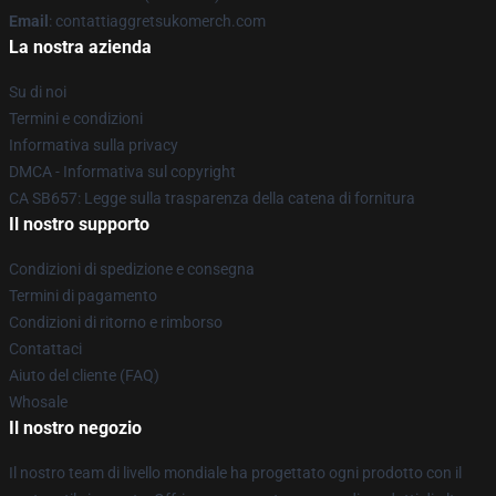
Email
: contattiaggretsukomerch.com
La nostra azienda
Su di noi
Termini e condizioni
Informativa sulla privacy
DMCA - Informativa sul copyright
CA SB657: Legge sulla trasparenza della catena di fornitura
Il nostro supporto
Condizioni di spedizione e consegna
Termini di pagamento
Condizioni di ritorno e rimborso
Contattaci
Aiuto del cliente (FAQ)
Whosale
Il nostro negozio
Il nostro team di livello mondiale ha progettato ogni prodotto con il