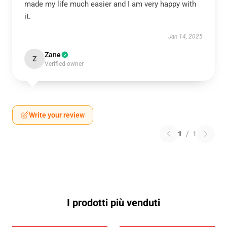
made my life much easier and I am very happy with
it.
Jan 14, 2025
Zane
Z
Verified owner
Write your review
1
/
1
I prodotti più venduti