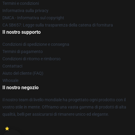
Termini e condizioni
Informativa sulla privacy
DMCA - Informativa sul copyright
CA SB657: Legge sulla trasparenza della catena di fornitura
Il nostro supporto
Condizioni di spedizione e consegna
Termini di pagamento
Condizioni di ritorno e rimborso
Contattaci
Aiuto del cliente (FAQ)
Whosale
Il nostro negozio
Il nostro team di livello mondiale ha progettato ogni prodotto con il
vostro stile in mente. Offriamo una vasta gamma di prodotti di alta
qualità, belli per assicurarsi di rimanere unico ed elegante.