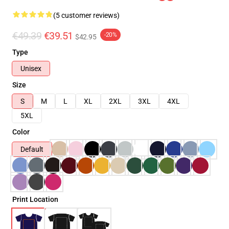
(5 customer reviews)
€49.39
€39.51
-20%
$42.95
Type
Unisex
Size
S
M
L
XL
2XL
3XL
4XL
5XL
Color
Default
Print Location