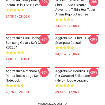
Aggretsuko Magliette - La
JoJo’s Bizarre Adventure T-
-20%
-20%
Risata Della T-Shirt Fenneko
Shirt – JoJo’s Bizarre
Adventure T-Shirt Hot Topic
Anime Kujo Jotaro Tee
24,38 € - 28,06 €
24,38 € - 28,06 €
Aggretsuko Casi - Isabelle
Aggretsuko T-Shirt - T-Shirt
-20%
-20%
Samsung Galaxy Soft Case
Stampata Casual
RB2204
24,38 € - 28,06 €
14,81 € - 16,10 €
Aggretsuko Notebooks -
Aggretsuko Hoodies - Banner
-20%
-20%
Panda Rosso Logo Spirale
Per Caratteri Shikabane
Notebook
(nero) Hoodie Leggero
23,75 € - 26,22 €
39,51 € - 45,95 €
VISUALIZZA ALTRO