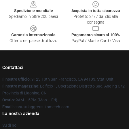
Spedizione mondiale
Acquista in tutta sicurezza
Spediamo in oltre 200 paesi
Protetto 24/7 dai clic alla
consegna
Garanzia internazionale
Pagamento sicuro al 100%
Offerto nel paese di utilizzo
PayPal / MasterCard / Visa
Contattaci
Il nostro ufficio
: 9123 10th San Francisco, CA 94103, Stati Uniti
Il nostro magazzino
: Edificio 1, Operazione Distretto Sud, Anqing City,
Provincia di Liaoning, CN
Orario
: 9AM – 5PM (Mon – Fri)
Email
: contattiaggretsukomerch.com
La nostra azienda
Su di noi