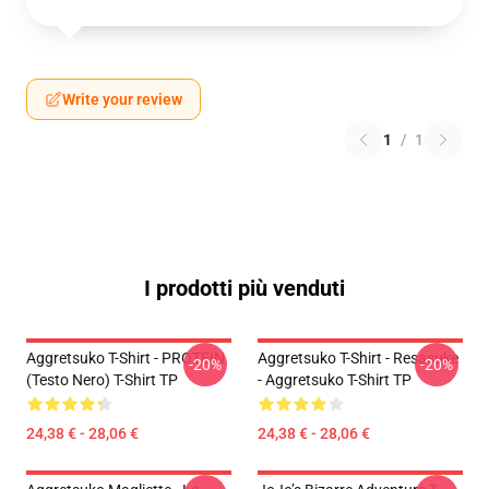
Write your review
1
/
1
I prodotti più venduti
Aggretsuko T-Shirt - PROTEIN
Aggretsuko T-Shirt - Resasuke
-20%
-20%
(testo Nero) T-Shirt TP
- Aggretsuko T-Shirt TP
24,38 € - 28,06 €
24,38 € - 28,06 €