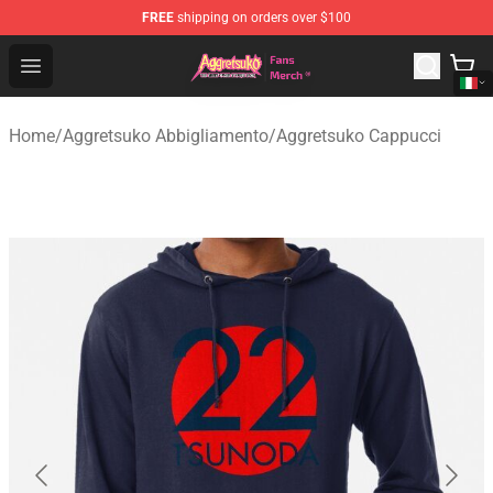
FREE
shipping on orders over $100
Aggretsuko Store - Official Aggretsuko Merchandise Sho
Open menu
Home
/
Aggretsuko Abbigliamento
/
Aggretsuko Cappucci