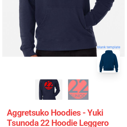
blank template
Aggretsuko Hoodies - Yuki
Tsunoda 22 Hoodie Leggero