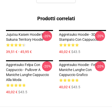
Prodotti correlati
Jujutsu Kaisen Hoodie Merch:
Aggretsuko Hoodie - 3D
-20%
-20%
Sukuna Territory Hoodie
Stampato Con Cappuccio
39,51 € - 45,95 €
40,02 €
$43.5
Aggretsuko Felpa Con
Aggretsuko Hoodie - Felpa A
-20%
-20%
Cappuccio - Pullover A
Maniche Lunghe Con
Maniche Lunghe Cappuccio
Cappuccio Grafico
Alla Moda
40,02 €
$43.5
40,02 €
$43.5
Footer