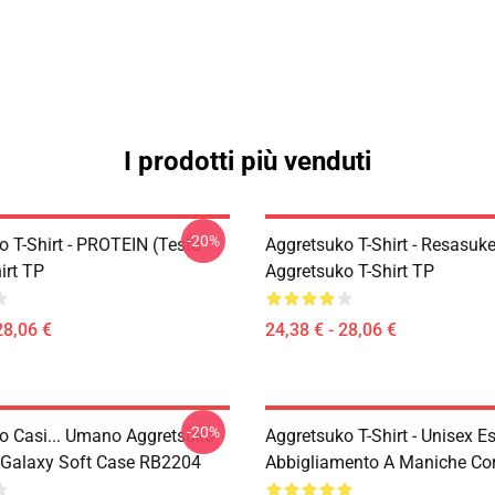
I prodotti più venduti
-20%
o T-Shirt - PROTEIN (testo
Aggretsuko T-Shirt - Resasuke
irt TP
Aggretsuko T-Shirt TP
28,06 €
24,38 € - 28,06 €
-20%
o Casi... Umano Aggretsuko
Aggretsuko T-Shirt - Unisex E
Galaxy Soft Case RB2204
Abbigliamento A Maniche Cor