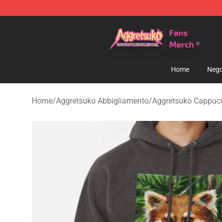
Aggretsuko Store - Official Aggretsuko Merchandise S
Home
Nego
Home
/
Aggretsuko Abbigliamento
/
Aggretsuko Cappuc