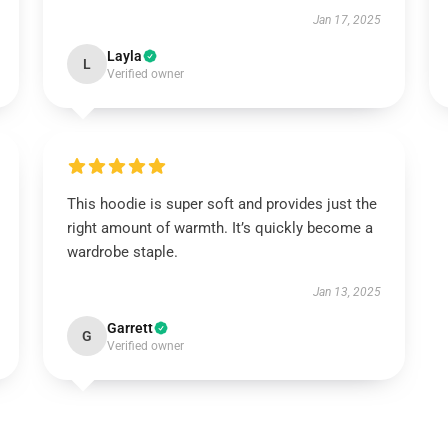
Jan 17, 2025
Layla
L
Verified owner
This hoodie is super soft and provides just the
right amount of warmth. It’s quickly become a
wardrobe staple.
Jan 13, 2025
Garrett
G
Verified owner