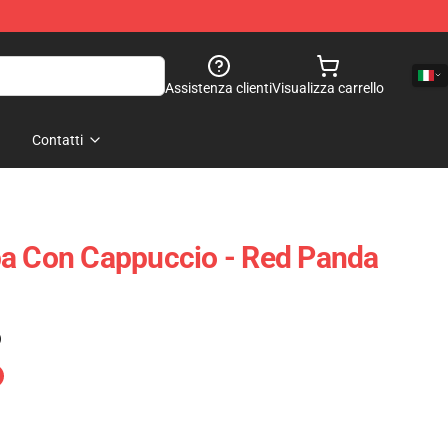
Assistenza clienti
Visualizza carrello
Contatti
pa Con Cappuccio - Red Panda
)