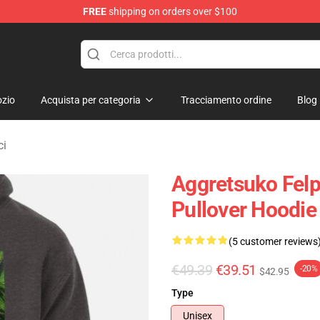
FREE
shipping on orders over $100
hop
zio
Acquista per categoria
Tracciamento ordine
Blog
ci
Aggretsuko Fel
Pullover Hoodie
(5 customer reviews
€49.39
€39.51
-20%
$42.95
Type
Unisex