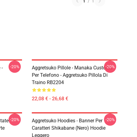
1
/
1
-20%
-20%
 -
Aggretsuko Pillole - Manaka Custodia
Per Telefono - Aggretsuko Pillola Di
Traino RB2204
22,08 € - 26,68 €
-20%
-20%
state
Aggretsuko Hoodies - Banner Per
te
Caratteri Shikabane (nero) Hoodie
Leggero