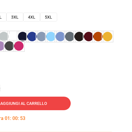
L
3XL
4XL
5XL
e
AGGIUNGI AL CARRELLO
tra
01
:
00
:
52