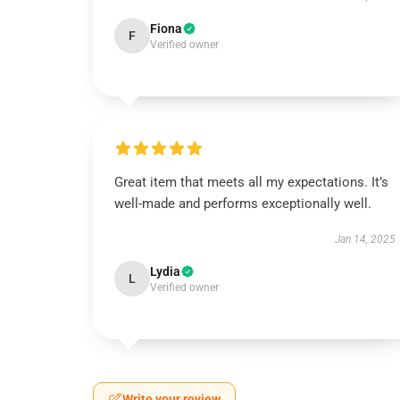
Fiona
F
Verified owner
Great item that meets all my expectations. It’s
well-made and performs exceptionally well.
Jan 14, 2025
Lydia
L
Verified owner
Write your review