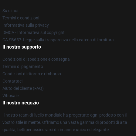
Su di noi
Termini e condizioni
Informativa sulla privacy
DMCA - Informativa sul copyright
CA SB657: Legge sulla trasparenza della catena di fornitura
Il nostro supporto
Condizioni di spedizione e consegna
Termini di pagamento
Condizioni di ritorno e rimborso
Contattaci
Aiuto del cliente (FAQ)
Whosale
Il nostro negozio
Il nostro team di livello mondiale ha progettato ogni prodotto con il
vostro stile in mente. Offriamo una vasta gamma di prodotti di alta
qualità, belli per assicurarsi di rimanere unico ed elegante.