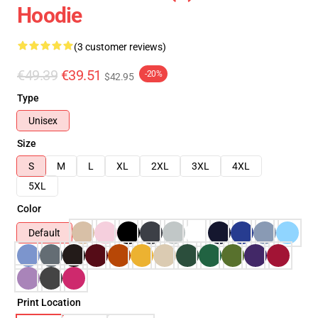
Hoodie
(3 customer reviews)
€49.39
€39.51
-20%
$42.95
Type
Unisex
Size
S
M
L
XL
2XL
3XL
4XL
5XL
Color
Default
Print Location