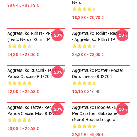
Nero
33,94 € - 38,18 €
18,29 € - 20,70 €
Aggretsuko T-Shirt - PROTEIN
Aggretsuko T-Shirt - Resasuke
-20%
-20%
(testo Nero) T-Shirt TP
- Aggretsuko T-Shirt TP
24,38 € - 28,06 €
24,38 € - 28,06 €
Aggretsuko Cuscini - Tempo Di
Aggretsuko Poster - Poster
-20%
Pausa Cuscino RB2204
Duro Lavoro RB2204
22,08 € - 26,68 €
15,16 €
$16.48
Aggretsuko Tazze - Red
Aggretsuko Hoodies - Banner
-20%
-20%
Panda Classic Mug RB2204
Per Caratteri Shikabane
(nero) Hoodie Leggero
23,00 € - 26,68 €
39,51 € - 45,95 €