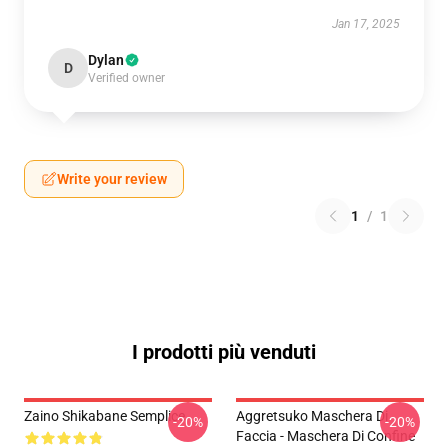
Jan 17, 2025
Dylan
D
Verified owner
Write your review
1
/
1
I prodotti più venduti
Zaino Shikabane Semplice
Aggretsuko Maschera Di
-20%
-20%
Faccia - Maschera Di Confine