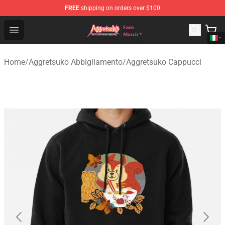
FREE
shipping on orders over $100
Aggretsuko Store - Official Aggretsuko Merchandise Sho
Open menu
Home
/
Aggretsuko Abbigliamento
/
Aggretsuko Cappucci